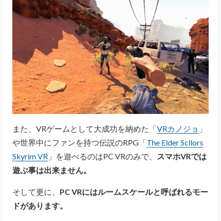
また、VRゲームとして大成功を納めた「
VRカノジョ
」
や世界中にファンを持つ伝説のRPG「
The Elder Scllors
Skyrim VR
」を遊べるのはPC VRのみで、
スマホVRでは
遊ぶ事は出来ません。
そして更に、
PC VRにはルームスケールと呼ばれるモー
ドがあります。