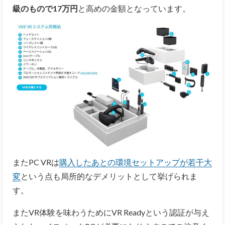
級のもので17万円
と高めの金額となっています。
またPC VRは
購入したあとの環境セットアップが若干大
変
という点も局所的なデメリットとして挙げられま
す。
またVR体験を味わうためにVR Readyという認証が与え