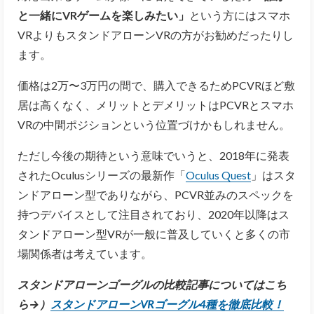
と一緒にVRゲームを楽しみたい」
という方にはスマホ
VRよりもスタンドアローンVRの方がお勧めだったりし
ます。
価格は2万〜3万円の間で、購入できるためPCVRほど敷
居は高くなく、メリットとデメリットはPCVRとスマホ
VRの中間ポジションという位置づけかもしれません。
ただし今後の期待という意味でいうと、
2018
年に発表
された
Oculus
シリーズの最新作「
Oculus Quest
」はスタ
ンドアローン型でありながら、
PCVR
並みのスペックを
持つデバイスとして注目されており、2020年以降はス
タンドアローン型VRが一般に普及していくと多くの市
場関係者は考えています。
スタンドアローンゴーグルの比較記事についてはこち
ら→）
スタンドアローンVRゴーグル4種を徹底比較！