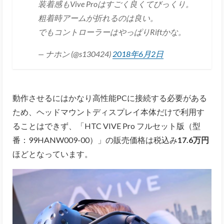
装着感もVive Proはすごく良くてびっくり。
粗着時アームが折れるのは良い。
でもコントローラーはやっぱりRiftかな。
— ナホン (@s130424)
2018年6月2日
動作させるにはかなり高性能PCに接続する必要がある
ため、ヘッドマウントディスプレイ本体だけで利用す
ることはできず、「HTC VIVE Pro フルセット版（型
番：99HANW009-00）」の販売価格は税込み
17.6万円
ほどとなっています。