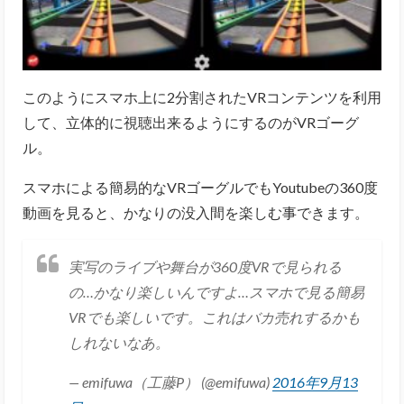
このようにスマホ上に2分割されたVRコンテンツを利用
して、立体的に視聴出来るようにするのがVRゴーグ
ル。
スマホによる簡易的なVRゴーグルでもYoutubeの360度
動画を見ると、かなりの没入間を楽しむ事できます。
実写のライブや舞台が360度VRで見られる
の…かなり楽しいんですよ…スマホで見る簡易
VRでも楽しいです。これはバカ売れするかも
しれないなあ。
— emifuwa（工藤P） (@emifuwa)
2016年9月13