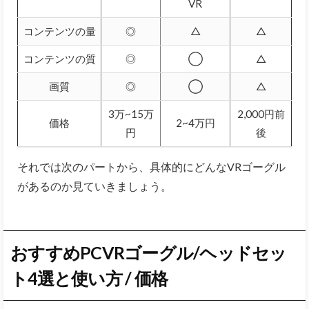
VR
コンテンツの量
◎
△
△
コンテンツの質
◎
◯
△
画質
◎
◯
△
3万~15万
2,000円前
価格
2~4万円
円
後
それでは次のパートから、具体的にどんなVRゴーグル
があるのか見ていきましょう。
おすすめ
PCVR
ゴーグル/ヘッドセッ
ト4選と使い方 / 価格