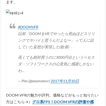
ます。
#DOOMVFR
以前「DOOMをVRでやったら死ぬほどスリリ
ングでヤバイと思うんだよなー」って人に話
していた妄想が実現した(歓喜)
高くても絶対買うのに3000円台というベセス
ダ・ソフトワークスの心意気に感謝しかない
わ…
— Pim (@enomotovr)
2017年11月10日
DOOM VFRの魅力や評判、価格などがもっと知りたい
方はこちら→）
グロ系FPS！DOOM VFRの評価や感