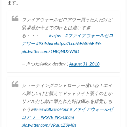
ます。
ファイアウォールゼロアワー買ったんだけど
緊張感が今までのfpsとは違いすぎ
る・・・
#vrfps
#ファイアウォールゼロ
アワー
#PS4share
https://t.co/6E68hbE49x
pic.twitter.com/1HIQNU2WSD
— きつね (@fox_destiny_)
August 31, 2018
シューティングコントローラー凄いね！エイ
ム難しいけど構えてドットサイト覗くのとか
リアルだし敵に撃たれた時は痛みを錯覚しち
ゃうw
#FirewallZeroHour
#ファイアウォールゼ
ロアワー
#PSVR
#PS4share
pic.twitter.com/VRau1Z9M8s