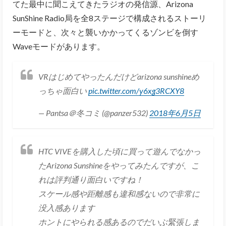
てた最中に聞こえてきたラジオの発信源、Arizona
SunShine Radio局を全8ステージで構成されるストーリ
ーモードと、次々と襲いかかってくるゾンビを倒す
Waveモードがあります。
VRはじめてやったんだけどarizona sunshineめ
っちゃ面白い
pic.twitter.com/y6xg3RCXY8
— Pantsa＠冬コミ (@panzer532)
2018年6月5日
HTC VIVEを購入した頃に買って遊んでなかっ
たArizona Sunshineをやってみたんですが、こ
れは評判通り面白いですね！
スケール感や距離感も違和感ないので非常に
没入感あります
ホントにやられる感あるのでだいぶ緊張しま