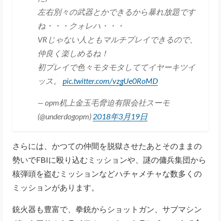
左右別々の武器とかできるから暴れ放題です
ね・・・クォレハ・・・
VRじゃない人ともマルチプレイできるので、
仲良く楽しめるね！
初プレイで色々モタモタしててイヤーキツイ
ッス。
pic.twitter.com/vzgUe0RoMD
— opm机上金玉毛脅迫有限会社スーモ
(@underdogopm)
2018年3月19日
さらには、かつての仲間を脱獄させたあとそのままの
勢いでFBIに殴り込むミッションや、謎の傭兵集団から
核弾頭を盗むミッションなどハチャメチャな数多くの
ミッションがあります。
銃火器も豊富で、拳銃からショットガン、サブマシン