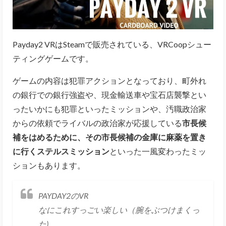
Payday2 VRはSteamで販売されている、VRCoopシュー
ティングゲームです。
ゲームの内容は犯罪アクションとなっており、町外れ
の銀行での銀行強盗や、現金輸送車や宝石店襲撃とい
ったいかにも犯罪といったミッションや、汚職政治家
からの依頼でライバルの政治家が応援している
市長候
補をはめるために、その市長候補の金庫に麻薬を置き
に行くステルスミッション
といった一風変わったミッ
ションもあります。
PAYDAY2のVR
なにこれすっごい楽しい（腕をぶつけまくっ
た)