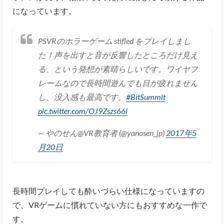
になっています。
PSVRのホラーゲーム stifled をプレイしまし
た！声を出すと音が反響したところだけ見え
る、という発想が素晴らしいです。ワイヤフ
レームなので長時間遊んでも目が疲れません
し、没入感も最高です。
#BitSummit
pic.twitter.com/OJ9Zszs66l
— やのせん@VR教育者 (@yanosen_jp)
2017年5
月20日
長時間プレイしても酔いづらい仕様になっていますの
で、VRゲームに慣れていない方にもおすすめな一作で
す。