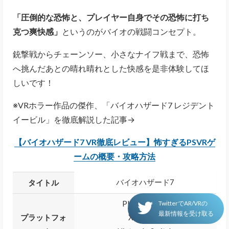
「圧倒的な恐怖と、プレイヤー自身でその恐怖に打ち
克つ爽快感」
というのがバイオの戦闘コンセプト。
銃撃戦からチェーンソー、小さなナイフ戦まで、恐怖
へ挑んだあとの晴れ晴れとした快感を是非体験してほ
しいです！
※VRホラー作品の傑作、「バイオハザード7 レジデント
イービル」を徹底解説した記事→
【バイオハザード7 VR徹底レビュー】怖すぎるPSVRゲ
ームの概要・攻略方法
バイオハザード7
タイトル
PlayStation 4
TwitterでAR/VRの
最新情報を受け取る
プラットフォ
Xbox One