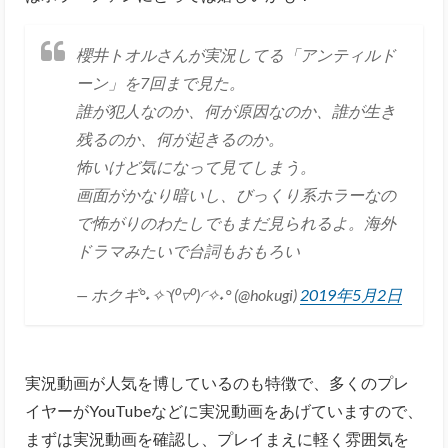
櫻井トオルさんが実況してる「アンティルド
ーン」を7回まで見た。
誰が犯人なのか、何が原因なのか、誰が生き
残るのか、何が起きるのか。
怖いけど気になって見てしまう。
画面がかなり暗いし、びっくり系ホラーなの
で怖がりのわたしでもまだ見られるよ。海外
ドラマみたいで台詞もおもろい
— ホクギ°˖✧◝(⁰▿⁰)◜✧˖° (@hokugi)
2019年5月2日
実況動画が人気を博しているのも特徴で、多くのプレ
イヤーがYouTubeなどに実況動画をあげていますので、
まずは実況動画を確認し、プレイまえに軽く雰囲気を