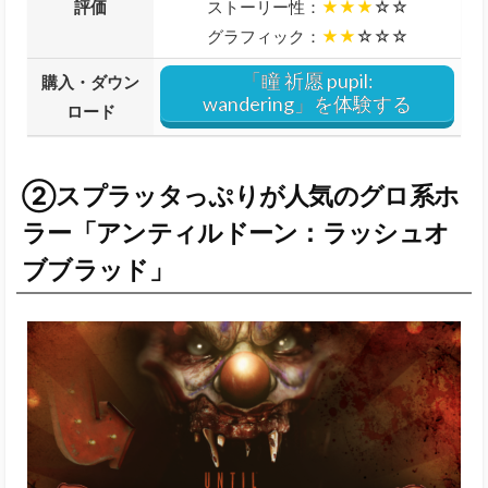
評価
ストーリー性：
★★★
☆☆
グラフィック：
★★
☆☆☆
「瞳 祈愿 pupil:
購入・ダウン
wandering」を体験する
ロード
②スプラッタっぷりが人気のグロ系ホ
ラー「アンティルドーン：ラッシュオ
ブブラッド」