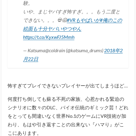
験。
いや、まじヤバすぎ怖すぎ。。。もう二度と
できない。。。💀😱
#VRもやばいが
#俺のこの
絵面も十分ヤバいやつやん
https://t.co/KyxwFJ5Mmh
— Katsuma@coldrain (@katsuma_drums)
2018年2
月22日
怖すぎてプレイできないプレイヤーが出てしまうほど…
何度打ち倒しても蘇る不死の家族、心惹かれる緊迫の
シナリオに数々のDLC、バイオ伝統のギミック芸！どれ
をとっても間違いなく世界No.1のゲームにVR技術が加
わり、もはや引き返すことの出来ない『ハマり』がこ
こにあります。