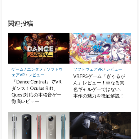
シ
な
シ
シ
保
購
ェ
ブ
ェ
ェ
存
読
ア
ッ
ア
ア
関連投稿
ク
マ
ー
ク
に
保
存
ゲーム / エンタメ
/
ソフトウ
ソフトウェアVR
/
レビュー
ェアVR
/
レビュー
VRFPSゲーム「ぎゃるが
「Dance Central」でVR
ん」レビュー！単なる異
ダンス！Oculus Rift、
色ギャルゲーではない、
Quest対応の本格音ゲー
本作の魅力を徹底解説！
徹底レビュー