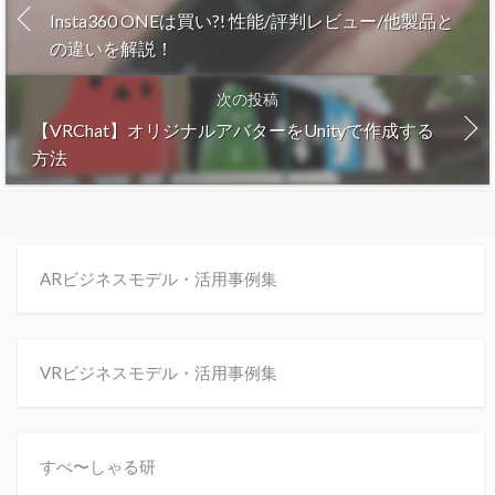
Insta360 ONEは買い?! 性能/評判レビュー/他製品と
の違いを解説！
次の投稿
【VRChat】オリジナルアバターをUnityで作成する
方法
ARビジネスモデル・活用事例集
VRビジネスモデル・活用事例集
すぺ〜しゃる研