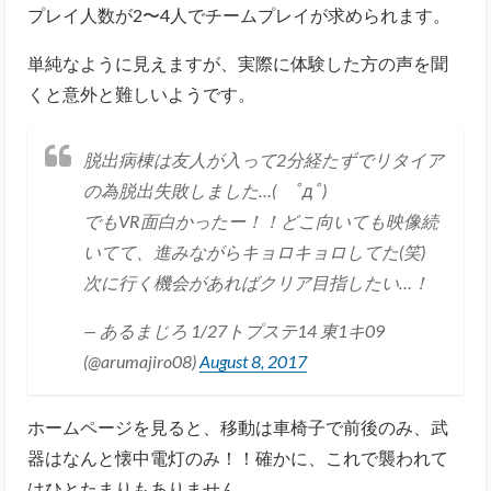
プレイ人数が2〜4人でチームプレイが求められます。
単純なように見えますが、実際に体験した方の声を聞
くと意外と難しいようです。
脱出病棟は友人が入って2分経たずでリタイア
の為脱出失敗しました…( ﾟдﾟ)
でもVR面白かったー！！どこ向いても映像続
いてて、進みながらキョロキョロしてた(笑)
次に行く機会があればクリア目指したい…！
— あるまじろ 1/27トプステ14 東1キ09
(@arumajiro08)
August 8, 2017
ホームページを見ると、移動は車椅子で前後のみ、武
器はなんと懐中電灯のみ！！
確かに、これで襲われて
はひとたまりもありません。