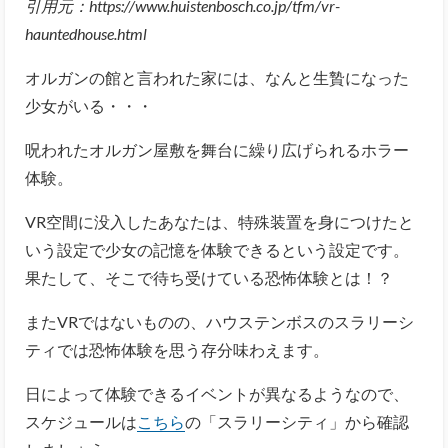
引用元：https://www.huistenbosch.co.jp/tfm/vr-
hauntedhouse.html
オルガンの館と言われた家には、なんと生贄になった
少女がいる・・・
呪われたオルガン屋敷を舞台に繰り広げられるホラー
体験。
VR空間に没入したあなたは、特殊装置を身につけたと
いう設定で少女の記憶を体験できるという設定です。
果たして、そこで待ち受けている恐怖体験とは！？
またVRではないものの、ハウステンボスのスラリーシ
ティでは恐怖体験を思う存分味わえます。
日によって体験できるイベントが異なるようなので、
スケジュールは
こちら
の「スラリーシティ」から確認