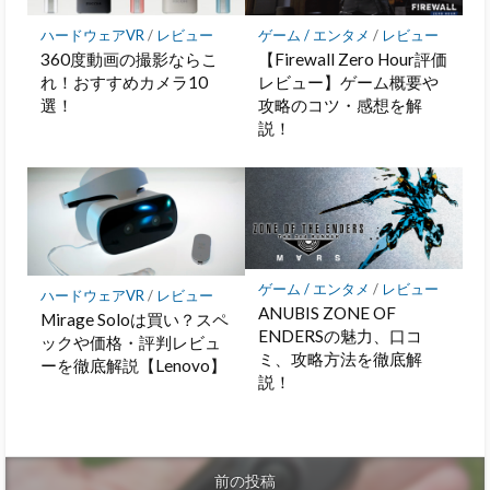
ハードウェアVR
/
レビュー
ゲーム / エンタメ
/
レビュー
360度動画の撮影ならこ
【Firewall Zero Hour評価
れ！おすすめカメラ10
レビュー】ゲーム概要や
選！
攻略のコツ・感想を解
説！
ゲーム / エンタメ
/
レビュー
ハードウェアVR
/
レビュー
ANUBIS ZONE OF
Mirage Soloは買い？スペ
ENDERSの魅力、口コ
ックや価格・評判レビュ
ミ、攻略方法を徹底解
ーを徹底解説【Lenovo】
説！
前の投稿