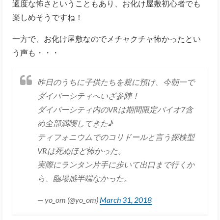
適度な怖さということもあり、お化け屋敷初心者でも
楽しめそうですね！
一方で、お化け屋敷なのでメチャクチャ怖かったとい
う声も・・・
昨日のうちに子供たちを親に預け、今朝一で
ダイバーシティへいざ参陣！
ダイバーシティ内のVRは期間限定バイオ7含
め全部満喫してきた♪
ティフォニウムでのコリドールと言う探検型
VRは死ぬほど怖かった。
実際にランタン片手に歩いて出口まで行くか
ら、臨場感半端なかった。
— yo_om (@yo_om)
March 31, 2018