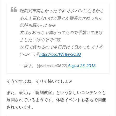
呪刻列車楽しかったです!ネタバレになるから
あんま言わないけど目とか幽霊とかめっちゃ
気持ち悪かった!ww
友達がめっちゃ怖がってたので手繋いであげ
ましたいけめそでs((殴
26日で終わるので今日行けて良かったです✌
(´>ω<｀)✌
https://t.co/WTlfeySOsO
— 坂下。 (@sakashita0627)
August 25, 2018
そうですよね、そりゃ怖いでしょw
また、最近は「呪刻教室」という新しいコンテンツも
展開されているようです。体験イベントも各地で開催
されています。