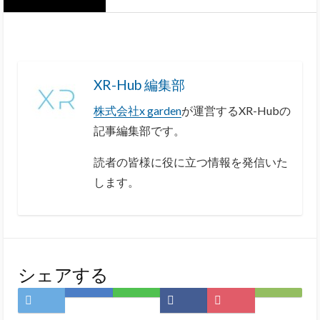
XR-Hub 編集部
株式会社x garden
が運営するXR-Hubの
記事編集部です。
読者の皆様に役に立つ情報を発信いた
します。
シェアする
Twitter
は
LINE
Facebook
Pocket
Feedly
で
て
で
で
に
で