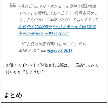
7月21日(火)よりイオンモール宮崎で呪刻教室
イベントを開催しております！3日目も朝から
たくさんの方にご体験いただいております！
#
呪刻
#VR
#呪刻教室
#イオンモール宮崎
#宮崎
市
pic.twitter.com/DMKL9yvuuf
— VRお化け屋敷 呪刻（じゅこく） 公式
(@JukokuOfficial)
August 23, 2018
お近くでイベントが開催される際は、一度訪れてみて
はいかがでしょうか？
まとめ