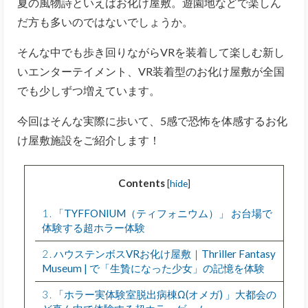
夏の風物詩といえばお化け屋敷。遊園地などで楽しん
だ方も多いのではないでしょうか。
そんな中でも歩き回りながらVRを装着して楽しむ新し
いエンターテイメント、VR装着型のお化け屋敷が全国
でも少しずつ増えています。
今回はそんな実際に歩いて、5感で恐怖を体感するお化
け屋敷施設をご紹介します！
Contents
[
hide
]
1
「TYFFONIUM（ティフォニウム）」 お台場で
体験する超ホラー体験
2
ハウステンボスVRお化け屋敷｜Thriller Fantasy
Museum | で「生贄になった少女」の記憶を体験
3
「ホラー実体験室脱出病棟Ω(オメガ) 」大都会の