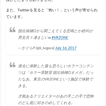
また、Twitterを見ると「怖い！」という声が寄せられ
ています。
脱出病棟Ωから聞こえてくる悲鳴とか絶叫が
男女共々凄まじいw
#VRZONE
— かぐらP (@k_kagura)
July 16, 2017
過去に体験した最も恐ろしいホラーコンテン
ツは「ホラー実験室 脱出病棟Ωオメガ」だっ
たなあ。東京のVRZONEという施設で体験で
きる。
才能あるクリエイターがあの手この手で恐怖
のどん底に叩きのめしてくれる。