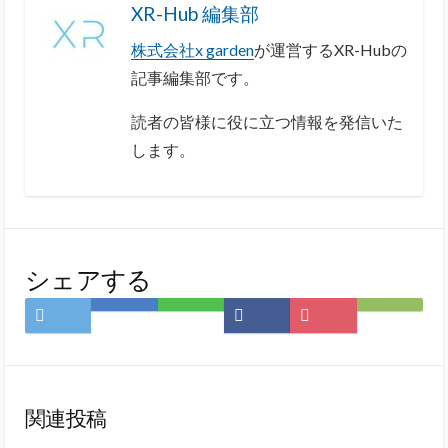
XR-Hub 編集部
株式会社x garden
が運営するXR-Hubの
記事編集部です。
読者の皆様に役に立つ情報を発信いた
します。
シェアする
Twitter
は
LINE
Facebook
Pocket
Feedly
で
て
で
で
に
で
シ
な
シ
シ
保
購
ェ
ブ
ェ
ェ
存
読
ア
ッ
ア
ア
関連投稿
ク
マ