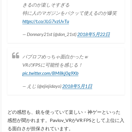
きるのが楽しそすぎる
特に人のマガジンをパクッて使えるのが爆笑
https://t.co/JLG7vzUvTu
— Donnary21st (@don_21st)
2018年5月22日
パブロフめっちゃ面白かったｗ
VRのFPSに可能性を感じる！
pic.twitter.com/BM8kj0q9Xb
— えじ (@ejiejidayo)
2018年5月1日
どの感想も、銃を使っていて楽しい・神ゲーといった
感想が聞かれます。Pavlov_VRがVR FPSとして上位に入
る面白さが担保されています。