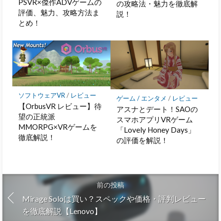
PSVR×傑作ADVゲームの
の攻略法・魅力を徹底解
評価、魅力、攻略方法ま
説！
とめ！
ソフトウェアVR
/
レビュー
ゲーム / エンタメ
/
レビュー
【OrbusVR レビュー】待
アスナとデート！SAOの
望の正統派
スマホアプリVRゲーム
MMORPG×VRゲームを
「Lovely Honey Days」
徹底解説！
の評価を解説！
前の投稿
Mirage Soloは買い？スペックや価格・評判レビュー
を徹底解説【Lenovo】