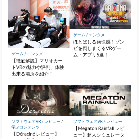
ー
ク
に
保
存
ゲーム / エンタメ
ほとばしる爽快感！ゾン
ビを倒しまくるVRゲー
ゲーム / エンタメ
ム・アプリ5選！
【徹底解説】マリオカー
トVRの魅力や評判、体験
出来る場所を紹介！
ソフトウェアVR
/
レビュー
/
ソフトウェアVR
/
レビュー
学ぶコンテンツ
【Megaton Rainfall レビ
【Déraciné レビュー】
ュー】超人シミュレータ