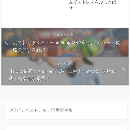
ムでストレスをぶっとば
せ！
前の投稿
刀で切りまくれ！Fruit Ninja VRの評判レビュー・攻
略のコツを解説！
次の投稿
【2020最新】Androidで遊べるおすすめVRアプリ11
選｜編集部が厳選！
ARビジネスモデル・活用事例集