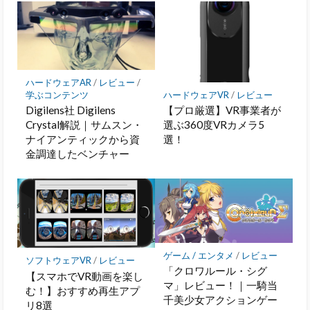
ハードウェアAR
/
レビュー
/
ハードウェアVR
/
レビュー
学ぶコンテンツ
【プロ厳選】VR事業者が
Digilens社 Digilens
選ぶ360度VRカメラ5
Crystal解説｜サムスン・
選！
ナイアンティックから資
金調達したベンチャー
ゲーム / エンタメ
/
レビュー
ソフトウェアVR
/
レビュー
「クロワルール・シグ
【スマホでVR動画を楽し
マ」レビュー！｜一騎当
む！】おすすめ再生アプ
千美少女アクションゲー
リ8選