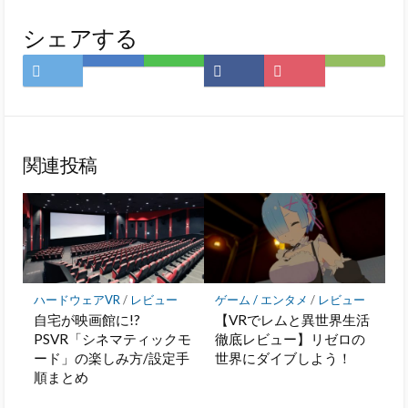
シェアする
Twitter
は
LINE
Facebook
Pocket
Feedly
で
て
で
で
に
で
シ
な
シ
シ
保
購
ェ
ブ
ェ
ェ
存
読
ア
ッ
ア
ア
関連投稿
ク
マ
ー
ク
に
保
存
ハードウェアVR
/
レビュー
ゲーム / エンタメ
/
レビュー
自宅が映画館に!?
【VRでレムと異世界生活
PSVR「シネマティックモ
徹底レビュー】リゼロの
ード」の楽しみ方/設定手
世界にダイブしよう！
順まとめ