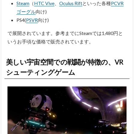
Steam
（
HTC Vive
、
Oculus Rift
といった各種
PCVR
ゴーグル
向け)
PS4(
PSVR
向け)
で展開されています。参考までにSteamでは1,480円と
いうお手頃な価格で販売されています。
美しい宇宙空間での戦闘が特徴の、VR
シューティングゲーム