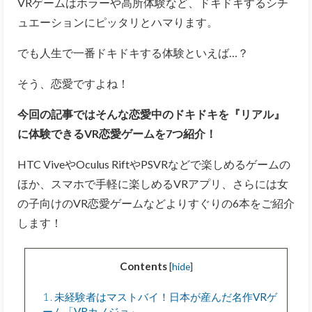
VRゲームはホラーや高所体験など、ドキドキするシチ
ュエーションにピッタリとハマります。
でも人生で一番ドキドキする体験といえば…？
そう、恋愛ですよね！
今回の記事ではそんな恋愛中のドキドキを『リアル』
に体験できるVR恋愛ゲームを7つ紹介！
HTC ViveやOculus RiftやPSVRなどで楽しめるゲームの
ほか、スマホで手軽に楽しめるVRアプリ、さらには女
の子向けのVR恋愛ゲームなどよりすぐりの6本をご紹介
します！
Contents
[
hide
]
1
未経験者はマストバイ！日本が産んだ名作VRゲ
ーム「VRカノジョ」