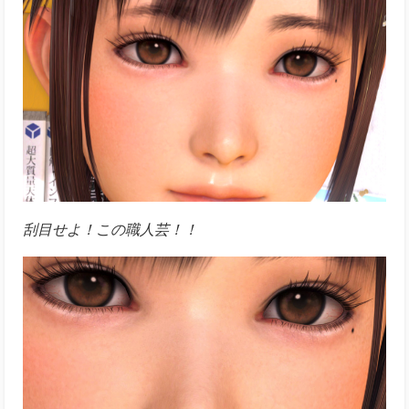
刮目せよ！この職人芸！！