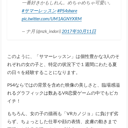
一番好きかもしれん。めちゃめちゃ可愛い。
#サマーレッスン
#PS4share
pic.twitter.com/UM1AGNYXRM
— ナ月 (@nzk_indori)
2017年10月11日
このように、「サマーレッスン」は個性豊かな3人のそ
れぞれの女の子と、特定の状況下で１週間にわたる夏
の日々を経験することになります。
PS4ならではの背景を含めた映像の美しさと、臨場感溢
れるグラフィックは数あるVR恋愛ゲームの中でもピカ
イチ！
もちろん、女の子の描画も「VRカノジョ」に負けず劣
らず、ちょっとした仕草や顔の表情、皮膚の動きまで