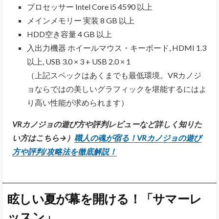
プロセッサー Intel Core i5 4590 以上
メインメモリー 実装 8 GB 以上
HDD空き容量 4 GB 以上
入出力機器 ホイールマウス・キーボード, HDMI 1.3
以上, USB 3.0 × 3 + USB 2.0 × 1
（上記スペックはあくまでも最低環境。VRカノジ
ョならではの美しいグラフィックを堪能するにはよ
り高い性能が求められます）
VRカノジョの遊び方や評判レビューなど詳しく知りた
い方はこちら→）
職人の魂が宿る！VRカノジョの遊び
方や評判/攻略法を徹底解説！
眩しい夏が幕を開ける！「サマーレ
ッスン」