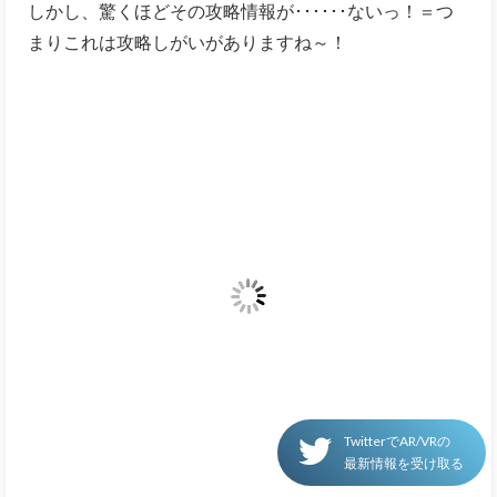
このお料理シーンへは、停電シナリオルートで進めま
した。
停電中に動じないで構えるか、アスナと一緒になって
びっくりするかなどでシナリオクリアとなるか、なら
ないか、別のシナリオへ分岐するか、など好感度以外
も変化します。
ラグーラビットに関する会話（チャット）があった後
TwitterでAR/VRの
最新情報を受け取る
に発生したように思われますが、同じチャットを再度