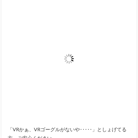
「VRかぁ、VRゴーグルがないや･････」としょげてる
方、ご安心ください。
このアプリは「VRゴーグルなしVerにも対応」している
のです！
出来ればあったほうが両手が空いて視線操作ができる