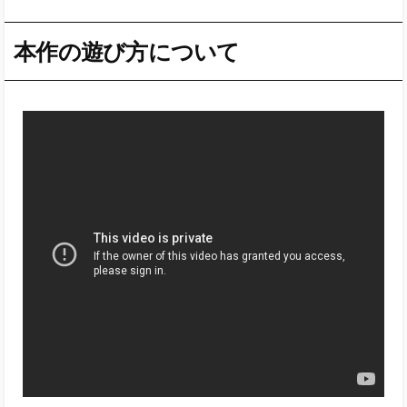
可愛い…、可愛いよアスナァァァァ！
アスナとキリトのイチャつく日常を体験するアプリの
ため、何よりも「アスナに甘えたり甘えられたりした
い方」に向いています。