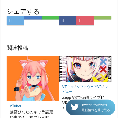
シェアする
Twitter
は
LINE
Facebook
Pocket
Feedly
で
て
で
で
に
で
シ
な
シ
シ
保
購
ェ
ブ
ェ
ェ
存
読
ア
ッ
ア
ア
関連投稿
ク
マ
ー
ク
に
保
存
VTuber
/
ソフトウェアVR
/
レ
ビュー
Zepp VRで仮想ライブ!?
VR空間提供サービス3選
TwitterでAR/VRの
VTuber
とVR空間作成方法
最新情報を受け取る
猫宮ひなたのキャラ設定
や中の人、神プレイ動