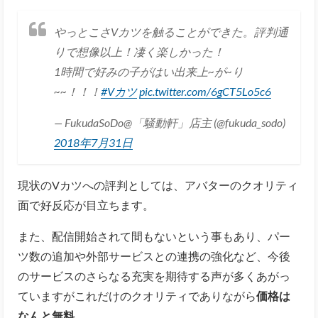
やっとこさVカツを触ることができた。評判通
りで想像以上！凄く楽しかった！
1時間で好みの子がはい出来上~が~り
~~！！！
#Vカツ
pic.twitter.com/6gCT5Lo5c6
— FukudaSoDo@「騒動軒」店主 (@fukuda_sodo)
2018年7月31日
現状のVカツへの評判としては、アバターのクオリティ
面で好反応が目立ちます。
また、配信開始されて間もないという事もあり、パー
ツ数の追加や外部サービスとの連携の強化など、今後
のサービスのさらなる充実を期待する声が多くあがっ
ていますがこれだけのクオリティでありながら
価格は
なんと無料
。