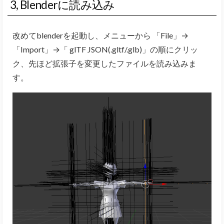
3, Blenderに読み込み
改めてblenderを起動し、メニューから 「File」→
「Import」→「 glTF JSON(.gltf/.glb)」の順にクリッ
ク、先ほど拡張子を変更したファイルを読み込みま
す。