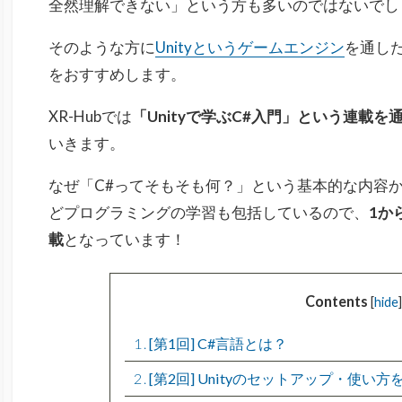
全然理解できない」という方も多いのではないでし
そのような方に
Unityというゲームエンジン
を通し
をおすすめします。
XR-Hubでは
「Unityで学ぶC#入門」という連載を
いきます。
なぜ「C#ってそもそも何？」という基本的な内容
どプログラミングの学習も包括しているので、
1か
載
となっています！
Contents
[
hide
]
1
[第1回] C#言語とは？
2
[第2回] Unityのセットアップ・使い方