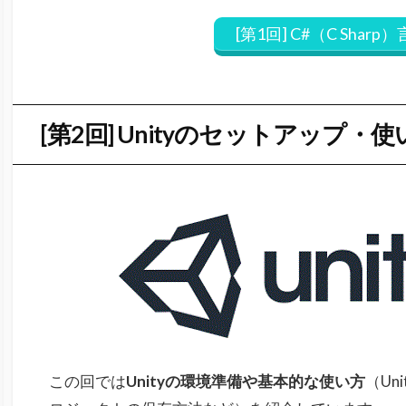
[第1回] C#（C Shar
[第2回] Unityのセットアップ・
この回では
Unityの環境準備や基本的な使い方
（Uni