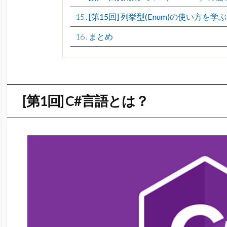
15
[第15回] 列挙型(Enum)の使い方を学ぶ
16
まとめ
[第1回] C#言語とは？