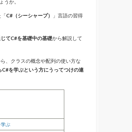
ょうか。
た「
C#（シーシャープ）
」言語の習得
通じてC#を基礎中の基礎
から解説して
から、クラスの概念や配列の使い方な
らC#を学ぶという方にうってつけの連
を学ぶ