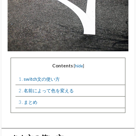
Contents
[
hide
]
1
switch文の使い方
2
名前によって色を変える
3
まとめ