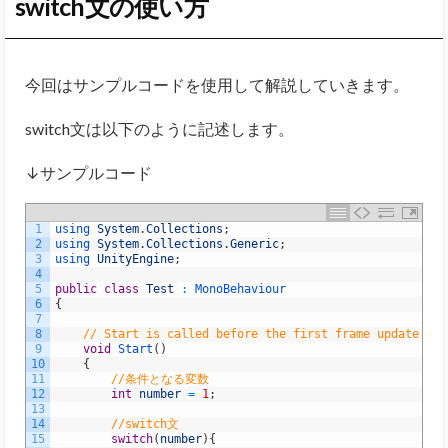
switch文の使い方
今回はサンプルコードを使用して解説していきます。
switch文は以下のように記述します。
↓サンプルコード
1
using 
System
.
Collections
;
2
using 
System
.
Collections
.
Generic
;
3
using 
UnityEngine
;
4
5
public
class
Test
:
MonoBehaviour
6
{
7
8
// Start is called before the first frame update
9
void
Start
(
)
10
{
11
//条件となる変数
12
int
number
=
1
;
13
14
//switch文
15
switch
(
number
)
{