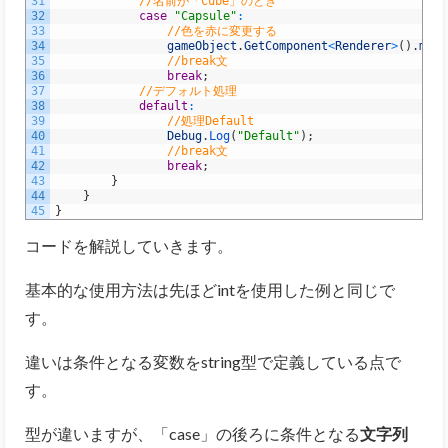
31
//名前が「Cube」のとき
32
case
"Capsule"
:
33
//色を赤に変更する
34
gameObject
.
GetComponent
<
Renderer
>
(
)
.
mate
35
//break文
36
break
;
37
//デフォルト処理
38
default
:
39
//処理Default
40
Debug
.
Log
(
"Default"
)
;
41
//break文
42
break
;
43
}
44
}
45
}
コードを解説していきます。
基本的な使用方法は先ほどintを使用した例と同じで
す。
違いは条件となる変数をstring型で定義している点で
す。
型が違いますが、「case」の後ろに条件となる
文字列