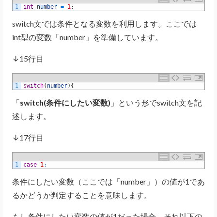
1
int
number
=
1
;
switch文では条件となる変数を利用します。ここでは
int型の変数「number」を準備しています。
↓15行目
1
switch
(
number
)
{
「
switch(条件にしたい変数)
」という形でswitch文を記
述します。
↓17行目
1
case
1
:
条件にしたい変数（ここでは「number」）の値が1であ
るかどうか判定することを意味します。
もし条件にしたい変数の値が1だった場合、それ以下の