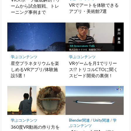
VRでアートを体験できる
ームから試合観戦、トレ
アプリ・美術館7選
ーニング事例まで
学ぶコンテンツ
学ぶコンテンツ
星空プラネタリウムを楽
VRゲームを月1でリリー
しめるVRアプリ/体験施
ス!? トリコルCTOに聞く
設5選！
スピード開発の裏側！
学ぶコンテンツ
Blender関連
/
Unity関連
/
学
ぶコンテンツ
360度VR動画の作り方を