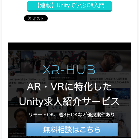
【連載】Unityで学ぶC#入門