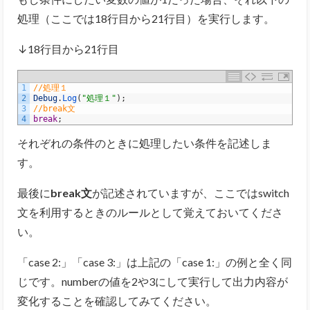
処理（ここでは18行目から21行目）を実行します。
↓18行目から21行目
1
//処理１
2
Debug
.
Log
(
"処理１"
)
;
3
//break文
4
break
;
それぞれの条件のときに処理したい条件を記述しま
す。
最後に
break文
が記述されていますが、ここではswitch
文を利用するときのルールとして覚えておいてくださ
い。
「case 2:」「case 3:」は上記の「case 1:」の例と全く同
じです。numberの値を2や3にして実行して出力内容が
変化することを確認してみてください。