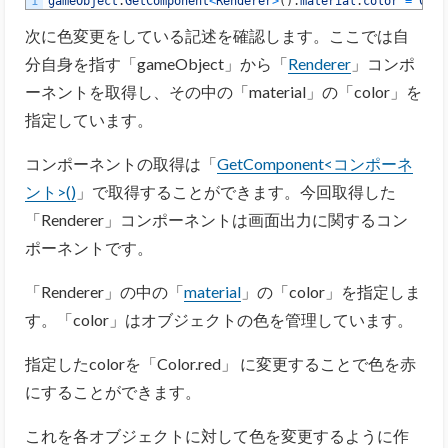
1
gameObject
.
GetComponent
<
Renderer
>
(
)
.
material
.
color
=
Colo
次に色変更をしている記述を確認します。ここでは自
分自身を指す「gameObject」から「
Renderer
」コンポ
ーネントを取得し、その中の「material」の「color」を
指定しています。
コンポーネントの取得は「
GetComponent<コンポーネ
ント>()
」で取得することができます。今回取得した
「Renderer」コンポーネントは画面出力に関するコン
ポーネントです。
「Renderer」の中の「
material
」の「color」を指定しま
す。「color」はオブジェクトの色を管理しています。
指定したcolorを「Color.red」 に変更することで色を赤
にすることができます。
これを各オブジェクトに対して色を変更するように作