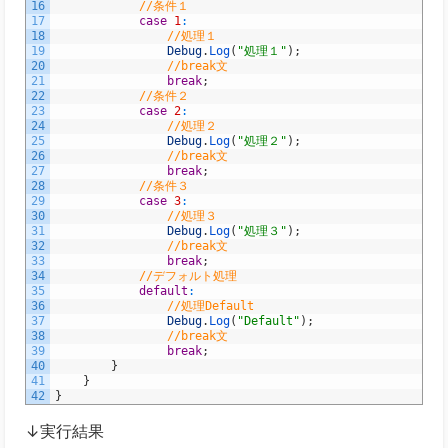
16
//条件１
17
case
1
:
18
//処理１
19
Debug
.
Log
(
"処理１"
)
;
20
//break文
21
break
;
22
//条件２
23
case
2
:
24
//処理２
25
Debug
.
Log
(
"処理２"
)
;
26
//break文
27
break
;
28
//条件３
29
case
3
:
30
//処理３
31
Debug
.
Log
(
"処理３"
)
;
32
//break文
33
break
;
34
//デフォルト処理
35
default
:
36
//処理Default
37
Debug
.
Log
(
"Default"
)
;
38
//break文
39
break
;
40
}
41
}
42
}
↓実行結果