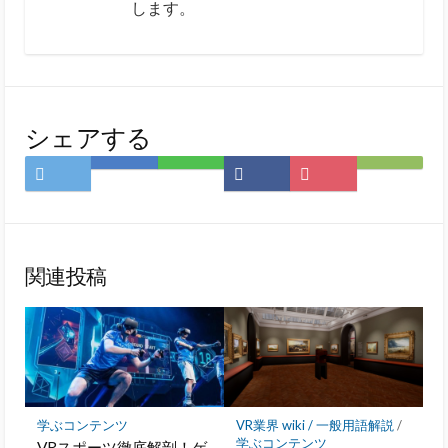
します。
シェアする
Twitter
は
LINE
Facebook
Pocket
Feedly
で
て
で
で
に
で
シ
な
シ
シ
保
購
ェ
ブ
ェ
ェ
存
読
ア
ッ
ア
ア
関連投稿
ク
マ
ー
ク
に
保
存
学ぶコンテンツ
VR業界 wiki / 一般用語解説
/
学ぶコンテンツ
VRスポーツ徹底解剖！ゲ