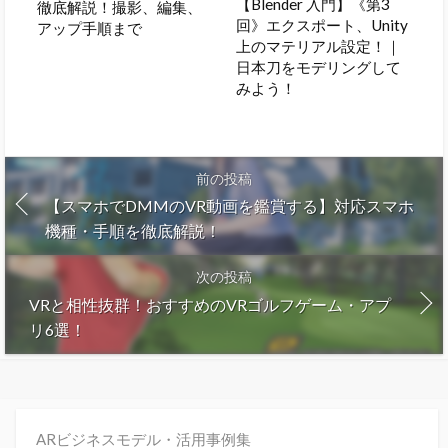
【Blender 入門】《第3
徹底解説！撮影、編集、
回》エクスポート、Unity
アップ手順まで
上のマテリアル設定！｜
日本刀をモデリングして
みよう！
前の投稿
【スマホでDMMのVR動画を鑑賞する】対応スマホ
機種・手順を徹底解説！
次の投稿
VRと相性抜群！おすすめのVRゴルフゲーム・アプ
リ6選！
ARビジネスモデル・活用事例集