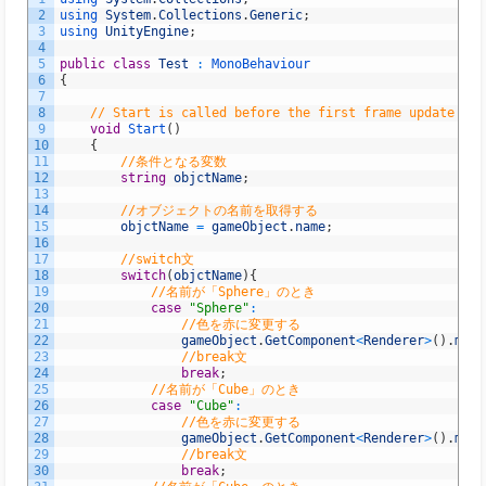
2
using 
System
.
Collections
.
Generic
;
3
using 
UnityEngine
;
4
5
public
class
Test
:
MonoBehaviour
6
{
7
8
// Start is called before the first frame update
9
void
Start
(
)
10
{
11
//条件となる変数
12
string
objctName
;
13
14
//オブジェクトの名前を取得する
15
objctName
=
gameObject
.
name
;
16
17
//switch文
18
switch
(
objctName
)
{
19
//名前が「Sphere」のとき
20
case
"Sphere"
:
21
//色を赤に変更する
22
gameObject
.
GetComponent
<
Renderer
>
(
)
.
mate
23
//break文
24
break
;
25
//名前が「Cube」のとき
26
case
"Cube"
:
27
//色を赤に変更する
28
gameObject
.
GetComponent
<
Renderer
>
(
)
.
mate
29
//break文
30
break
;