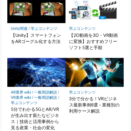
Unity関連
/
学ぶコンテンツ
学ぶコンテンツ
【Unity】スマートフォン
【2D動画を3D・VR動画
をARゴーグル化する方法
に変換】おすすめフリー
ソフト5選と手順
AR業界 wiki / 一般用語解説
/
学ぶコンテンツ
VR業界 wiki / 一般用語解説
/
3分で分かる！VRビジネ
学ぶコンテンツ
ス最新事例8選 – 業種別の
5分でわかる5GとAR/VR
利用ケース解説
が生み出す新たなビジネ
ス｜技術と活用事例から
見る産業・社会の変化