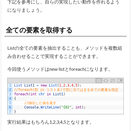
下記を参考にし、自らの実現したい動作を作れるよう
になりましょう。
全ての要素を取得する
Listの全ての要素を抽出することも、メソッドを複数組
み合わせることで実現することができます。
今回使うメソッドはnew listとforeachになります。
1
List 
List1
=
new
List
(
1
,
2
,
3
,
4
,
5
)
;
2
//foreach(型 in リスト名)で型に当てはまる全ての要素を指定
3
foreach
(
int
chr 
in
List1
)
4
{
5
//抽出した値を返す
6
Console
.
WriteLine
(
"{0}"
,
int
)
;
7
}
実行結果はもちろん1,2,3,4,5となります。