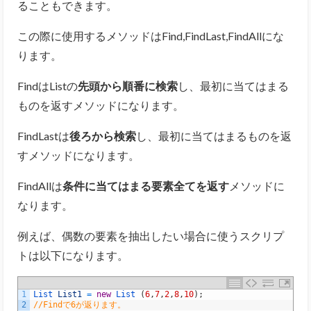
ることもできます。
この際に使用するメソッドはFind,FindLast,FindAllにな
ります。
FindはListの
先頭から順番に検索
し、最初に当てはまる
ものを返すメソッドになります。
FindLastは
後ろから検索
し、最初に当てはまるものを返
すメソッドになります。
FindAllは
条件に当てはまる要素全てを返す
メソッドに
なります。
例えば、偶数の要素を抽出したい場合に使うスクリプ
トは以下になります。
1
List 
List1
=
new
List
(
6
,
7
,
2
,
8
,
10
)
;
2
//Findで6が返ります。