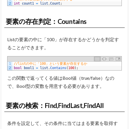
2
int
count1
=
list
.
Count
;
要素の存在判定：Countains
Listの要素の中に「100」が存在するかどうかを判定す
ることができます。
1
//listの中に「100」という要素が存在するか
2
bool
bool1
=
list
.
Contains
(
100
)
;
この関数で返ってくる値はBool値（true/false）なの
で、Bool型の変数を用意する必要があります。
要素の検索：Find,FindLast,FindAll
条件を設定して、その条件に当てはまる要素を取得す