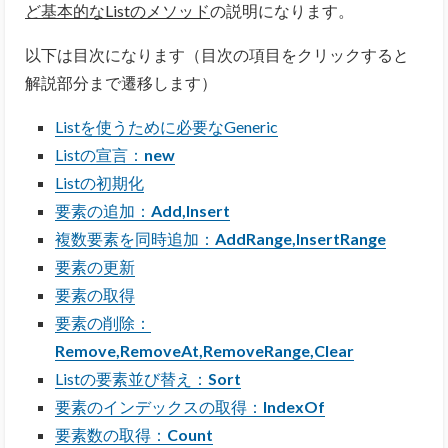
ど基本的なListのメソッド
の説明になります。
以下は目次になります（目次の項目をクリックすると
解説部分まで遷移します）
Listを使うために必要なGeneric
Listの宣言：
new
Listの初期化
要素の追加：
Add,Insert
複数要素を同時追加：
AddRange,InsertRange
要素の更新
要素の取得
要素の削除：
Remove,RemoveAt,RemoveRange,Clear
Listの要素並び替え：
Sort
要素のインデックスの取得：
IndexOf
要素数の取得：
Count