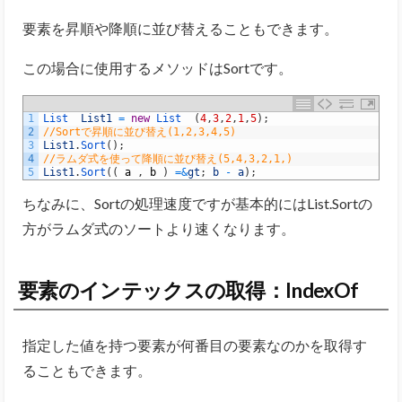
要素を昇順や降順に並び替えることもできます。
この場合に使用するメソッドはSortです。
1
List  
List1
=
new
List
(
4
,
3
,
2
,
1
,
5
)
;
2
//Sortで昇順に並び替え(1,2,3,4,5)
3
List1
.
Sort
(
)
;
4
//ラムダ式を使って降順に並び替え(5,4,3,2,1,)
5
List1
.
Sort
(
(
a
,
b
)
=&
gt
;
b
-
a
)
;
ちなみに、Sortの処理速度ですが基本的にはList.Sortの
方がラムダ式のソートより速くなります。
要素のインテックスの取得：IndexOf
指定した値を持つ要素が何番目の要素なのかを取得す
ることもできます。