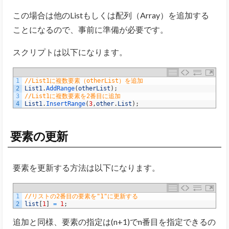
この場合は他のListもしくは配列（Array）を追加する
ことになるので、事前に準備が必要です。
スクリプトは以下になります。
1
//List1に複数要素（otherList）を追加
2
List1
.
AddRange
(
otherList
)
;
3
//List1に複数要素を2番目に追加
4
List1
.
InsertRange
(
3
,
other
.
List
)
;
要素の更新
要素を更新する方法は以下になります。
1
//リストの2番目の要素を"1"に更新する
2
list
[
1
]
=
1
;
追加と同様、要素の指定は(n+1)でn番目を指定できるの