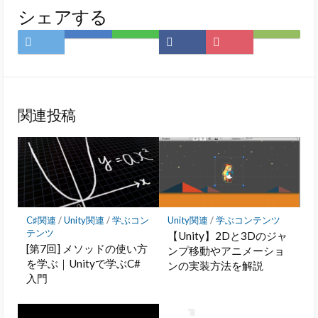
シェアする
Twitter
は
LINE
Facebook
Pocket
Feedly
で
て
で
で
に
で
シ
な
シ
シ
保
購
ェ
ブ
ェ
ェ
存
読
ア
ッ
ア
ア
関連投稿
ク
マ
ー
ク
に
保
存
C♯関連
/
Unity関連
/
学ぶコン
Unity関連
/
学ぶコンテンツ
テンツ
【Unity】2Dと3Dのジャ
[第7回] メソッドの使い方
ンプ移動やアニメーショ
を学ぶ｜Unityで学ぶC#
ンの実装方法を解説
入門