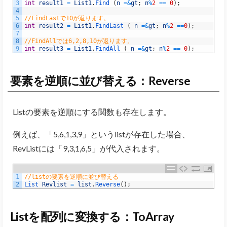
3
int
result1
=
List1
.
Find
(
n
=&
gt
;
n
%
2
==
0
)
;
4
5
//FindLastで10が返ります。
6
int
result2
=
List1
.
FindLast
(
n
=&
gt
;
n
%
2
==
0
)
;
7
8
//FindAllでは6,2,8,10が返ります。
9
int
result3
=
List1
.
FindAll
(
n
=&
gt
;
n
%
2
==
0
)
;
要素を逆順に並び替える：Reverse
Listの要素を逆順にする関数も存在します。
例えば、「5,6,1,3,9」というlistが存在した場合、
RevListには「9,3,1,6,5」が代入されます。
1
//listの要素を逆順に並び替える
2
List 
Revlist
=
list
.
Reverse
(
)
;
Listを配列に変換する：ToArray