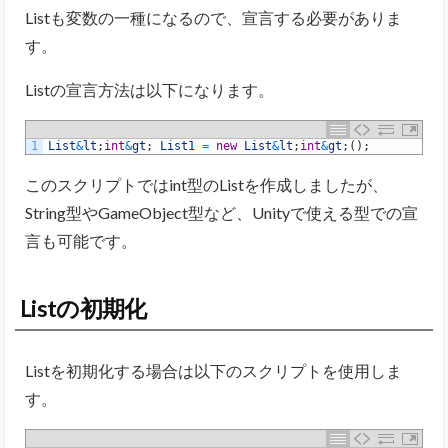
Listも変数の一種になるので、宣言する必要がありま
す。
Listの宣言方法は以下になります。
1
List
&
lt
;
int
&
gt
;
List1
=
new
List
&
lt
;
int
&
gt
;
(
)
;
このスクリプトではint型のListを作成しましたが、
String型やGameObject型など、Unityで使える型での宣
言も可能です。
Listの初期化
Listを初期化する場合は以下のスクリプトを使用しま
す。