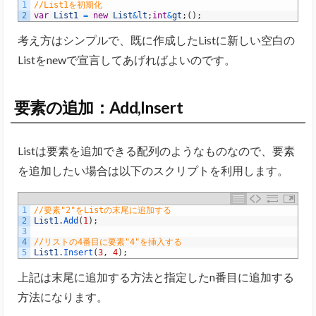
1
//List1を初期化
2
var
List1
=
new
List
&
lt
;
int
&
gt
;
(
)
;
考え方はシンプルで、既に作成したListに新しい空白の
Listをnewで宣言してあげればよいのです。
要素の追加：Add,Insert
Listは要素を追加できる配列のようなものなので、要素
を追加したい場合は以下のスクリプトを利用します。
1
//要素"2"をListの末尾に追加する
2
List1
.
Add
(
1
)
;
3
4
//リストの4番目に要素"4"を挿入する
5
List1
.
Insert
(
3
,
4
)
;
上記は末尾に追加する方法と指定したn番目に追加する
方法になります。