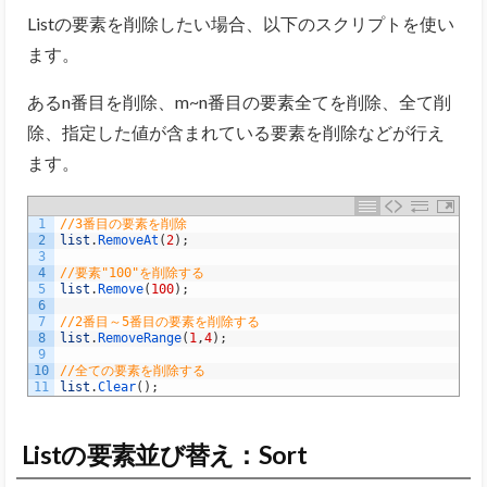
Listの要素を削除したい場合、以下のスクリプトを使い
ます。
あるn番目を削除、m~n番目の要素全てを削除、全て削
除、指定した値が含まれている要素を削除などが行え
ます。
1
//3番目の要素を削除
2
list
.
RemoveAt
(
2
)
;
3
4
//要素"100"を削除する
5
list
.
Remove
(
100
)
;
6
7
//2番目～5番目の要素を削除する
8
list
.
RemoveRange
(
1
,
4
)
;
9
10
//全ての要素を削除する
11
list
.
Clear
(
)
;
Listの要素並び替え：Sort