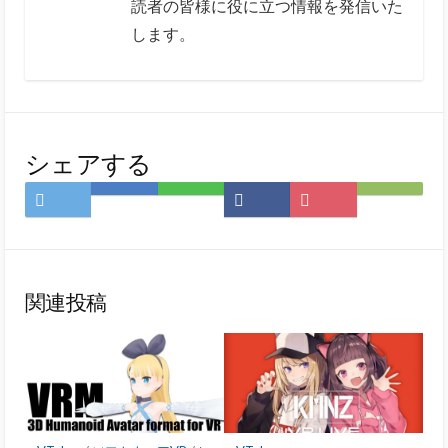
読者の皆様に役に立つ情報を発信いた
します。
シェアする
Twitter
は
LINE
Facebook
Pocket
Feedly
で
て
で
で
に
で
シ
な
シ
シ
保
購
ェ
ブ
ェ
ェ
存
読
ア
ッ
ア
ア
関連投稿
ク
マ
ー
ク
に
保
存