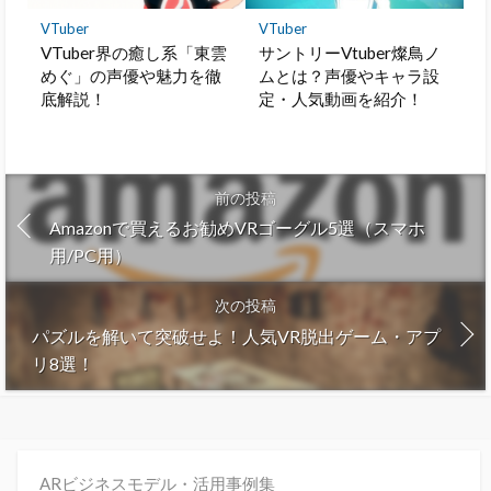
VTuber
VTuber
VTuber界の癒し系「東雲
サントリーVtuber燦鳥ノ
めぐ」の声優や魅力を徹
ムとは？声優やキャラ設
底解説！
定・人気動画を紹介！
前の投稿
Amazonで買えるお勧めVRゴーグル5選（スマホ
用/PC用）
次の投稿
パズルを解いて突破せよ！人気VR脱出ゲーム・アプ
リ8選！
ARビジネスモデル・活用事例集