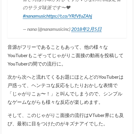
のサラダ味派です〜❤️
#nanamusic
https://t.co/YRfVfuZAhj
— nana (@nanamusicinc)
2018年2月5日
音源がフリーであることもあって、他の様々な
YouTuberもこぞってじゃがりこ面接の動画を投稿して
YouTuberの間での流行に。
次から次へと流れてくるお題にほとんどのYouTuberは
戸惑って、ヘンテコな反応をしたりおかしな表情で
「じゃがりこぉ〜！」と叫んでしまうので、シンプル
なゲームながらも様々な反応が楽しめます。
そして、このじゃがりこ面接の流行はVTuber界にも及
び、最初に目をつけたのがキズナアイでした。