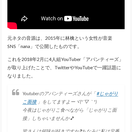
元ネタの音源は、2015年に林檎という女性が音楽
SNS「nana」で公開したものです。
これを2018年2月に4人組YouTuber「アバンティーズ」
が取り上げたことで、TwitterやYouTubeで一躍話題に
なりました。
Youtuberのアバンティーズさんが「
#じゃがり
こ面接
」をしてますよーヾ(*´▽｀*)
今夜はじゃがりこ食べながら「じゃがりこ面
接」しちゃいませんか🎵
皆さんは何味が好きですか❓ちなみに私は定番