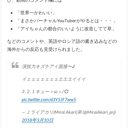
「世界一かわいい」
「まさかバーチャルYouTuberがやるとは・・・」
「アイちゃんの都合のいいように改造してて草」
などのコメントや、英語やロシア語の書き込みなどの
海外からの反応も見受けられました。
演技力キズナアイ面接〜♪
イェェェェェェェエエエイイイ
3 . 2 . 1 キュー＞ω＜/💞
pic.twitter.com/d3Y5JF7ww5
— ミライアカリ(Mirai Akari)🦋 (@MiraiAkari_prj)
2018年3月10日