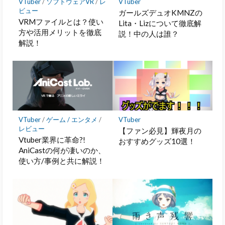
VTuber
/
ソフトウェアVR
/
レ
VTuber
ビュー
ガールズデュオKMNZの
VRMファイルとは？使い
Lita・Lizについて徹底解
方や活用メリットを徹底
説！中の人は誰？
解説！
VTuber
/
ゲーム / エンタメ
/
VTuber
レビュー
【ファン必見】輝夜月の
Vtuber業界に革命?!
おすすめグッズ10選！
AniCastの何が凄いのか、
使い方/事例と共に解説！