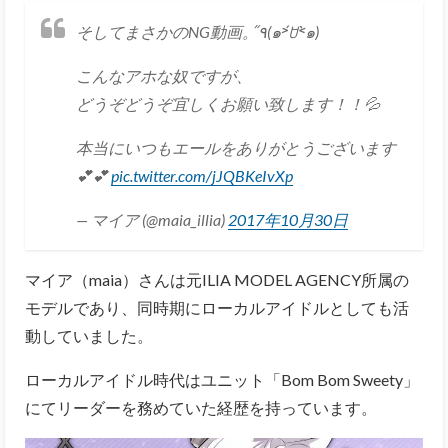
そしてまさかのNG動画。٩̋(๑˃́ꇴ˂̀๑)
こんなアホな奴ですが、
どうぞどうぞ宜しくお願い致します！！💦
本当にいつもエールをありがとうございます
💕💕
pic.twitter.com/jJQBKeIvXp
— マイア (@maia_illia)
2017年10月30日
マイア（maia）さんは元ILIA MODEL AGENCY所属の
モデルであり、同時期にローカルアイドルとしても活
動していました。
ローカルアイドル時代はユニット「Bom Bom Sweety」
にてリーダーを務めていた経歴を持っています。