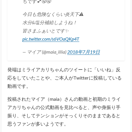
ちです💕🤤🤤
今日も危険なくらい炎天下⚠️
水分&塩分補給しようね！
皆さまふぁいとです✨
pic.twitter.com/s6VOaQKp4T
— マイア (@maia_illia)
2018年7月19日
発端はミライアカリちゃんのツイートに「いいね」反
応をしていたことや、ご本人がTwitterに投稿している
動画です。
投稿されたマイア（maia）さんの動画と初期のミライ
アカリちゃんの公式動画を見比べると、声や身振り手
振り、そしてテンションがそっくりそのままであると
思うファンが多いようです。