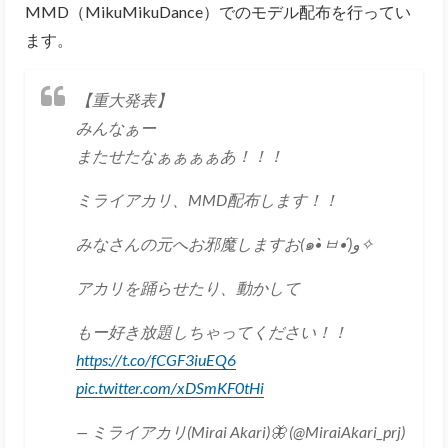
MMD（MikuMikuDance）でのモデル配布を行ってい
ます。
【重大発表】
みんなぁー
またせたなぁぁぁぁあ！！！
ミライアカリ、MMD配布します！！
みなさんの元へお邪魔しますお(๑•̀ㅂ•́)و✧
アカリを踊らせたり、動かして
もー好き放題しちゃってください！！
https://t.co/fCGF3iuEQ6
pic.twitter.com/xDSmKF0tHi
— ミライアカリ(Mirai Akari)🦋 (@MiraiAkari_prj)