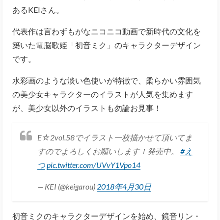
あるKEIさん。
代表作は言わずもがなニコニコ動画で新時代の文化を
築いた電脳歌姫「初音ミク」のキャラクターデザイン
です。
水彩画のような淡い色使いが特徴で、柔らかい雰囲気
の美少女キャラクターのイラストが人気を集めます
が、美少女以外のイラストも勿論お見事！
E☆2vol.58でイラスト一枚描かせて頂いてま
すのでよろしくお願いします！発売中。
#え
つ
pic.twitter.com/UVvY1Vpo14
— KEI (@keigarou)
2018年4月30日
初音ミクのキャラクターデザインを始め、鏡音リン・