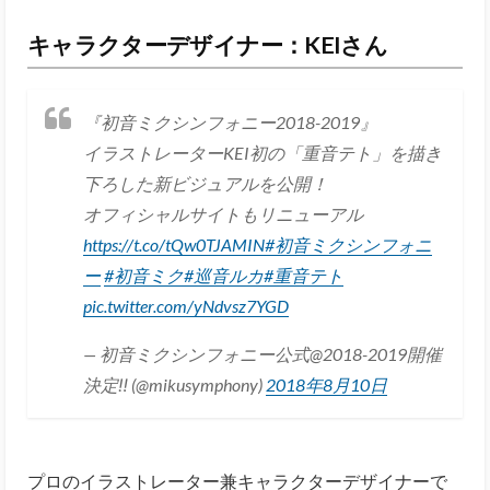
キャラクターデザイナー：KEIさん
『初音ミクシンフォニー2018-2019』
イラストレーターKEI初の「重音テト」を描き
下ろした新ビジュアルを公開！
オフィシャルサイトもリニューアル
https://t.co/tQw0TJAMIN
#初音ミクシンフォニ
ー
#初音ミク
#巡音ルカ
#重音テト
pic.twitter.com/yNdvsz7YGD
— 初音ミクシンフォニー公式@2018-2019開催
決定‼︎ (@mikusymphony)
2018年8月10日
プロのイラストレーター兼キャラクターデザイナーで