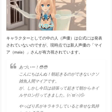
キャラクターとしての中の人（声優）は公式には発表
されていないのですが、現時点では新人声優の「マイ
ア（maia）」さんが有力視されています。
あづいー！😳😳
こんにちはんぬ！朝起きるのができないクソ
雑魚人間マイアです。
が、しかし今日は頑張って起きて朝からネイ
ルサロン行ってきました。(∩˙ϖ˙∩)💦
やっぱり爪がキラキラしていると幸せな気持