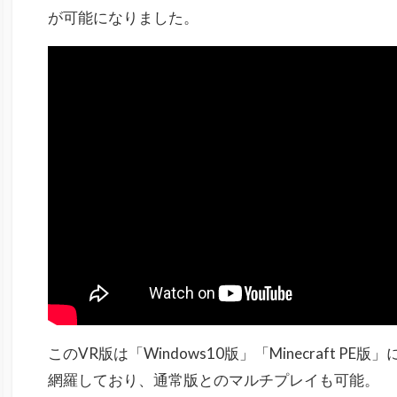
が可能になりました。
このVR版は「Windows10版」「Minecraft
PE版
」
網羅しており、通常版とのマルチプレイも可能。