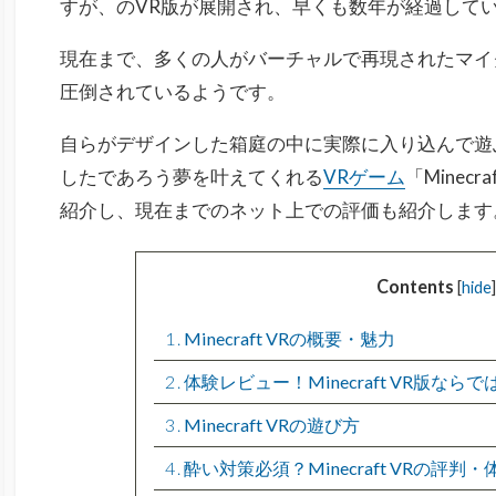
すが、のVR版が展開され、早くも数年が経過して
現在まで、多くの人がバーチャルで再現されたマイ
圧倒されているようです。
自らがデザインした箱庭の中に実際に入り込んで遊
したであろう夢を叶えてくれる
VRゲーム
「Minec
紹介し、現在までのネット上での評価も紹介します
Contents
[
hide
]
1
Minecraft VRの概要・魅力
2
体験レビュー！Minecraft VR版なら
3
Minecraft VRの遊び方
4
酔い対策必須？Minecraft VRの評