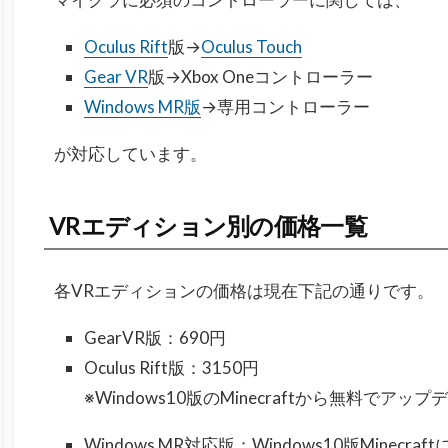
Oculus Rift
版→
Oculus Touch
Gear VR
版→Xbox Oneコントローラー
Windows MR版
→専用コントローラー
が対応
しています。
VRエディション別の価格一覧
各VRエディションの価格は現在下記の通りです。
GearVR版：690円
Oculus Rift版：3150円
※Windows10版のMinecraftから無料でアッ
Windows MR対応版：Windows10版Minecra