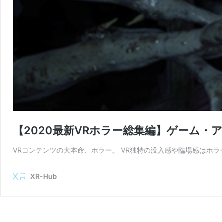
【2020最新VRホラー総集編】ゲーム
VRコンテンツの大本命、ホラー。 VR独特の没入感や臨場感はホ
XR-Hub