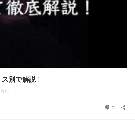
イス別で解説！
【2020
を読む
最
新
コメント
3
VR
ホ
ラ
ー