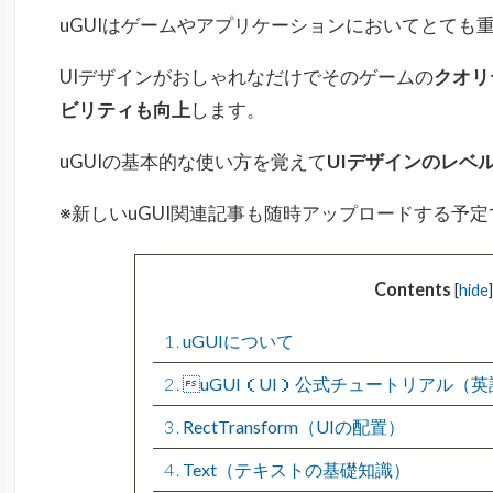
uGUIはゲームやアプリケーションにおいてとても
UIデザインがおしゃれなだけでそのゲームの
クオリ
ビリティも向上
します。
uGUIの基本的な使い方を覚えて
UIデザインのレベ
※新しいuGUI関連記事も随時アップロードする予定
Contents
[
hide
]
1
uGUIについて
2
uGUI（UI）公式チュートリアル（英
3
RectTransform（UIの配置）
4
Text（テキストの基礎知識）