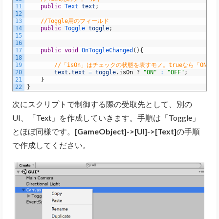
11
public
Text 
text
;
12
13
//Toggle用のフィールド
14
public
Toggle 
toggle
;
15
16
17
public
void
OnToggleChanged
(
)
{
18
19
//「isOn」はチェックの状態を表すモノ。trueなら「ON」、
20
text
.
text
=
toggle
.
isOn
?
"ON"
:
"OFF"
;
21
}
22
}
次にスクリプトで制御する際の受取先として、別の
UI、「Text」を作成していきます。手順は「Toggle」
とほぼ同様です。
[GameObject]->[UI]->[Text]
の手順
で作成してください。