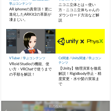
学ぶコンテンツ
ニコニ立体とは～使い
AR iphoneの真骨頂！更に
方・ニコニ立体ちゃんの
進化したARKit2の革新が
ダウンロード方法など解
凄まじい。
説
VTuber
/
学ぶコンテンツ
C♯関連
/
Unity関連
/
学ぶコン
テンツ
VRoid Studioの機能、使
【Unity】物理演算を徹底
い方・VRChatで使うまで
解説！Rigidbody停止・精
の手順を解説！
度変更・水や髪の実装ま
で
前の投稿