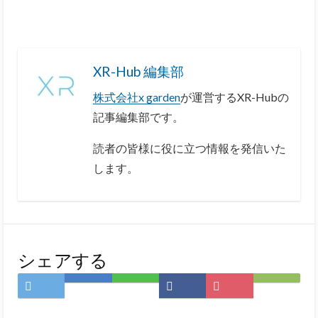
XR-Hub 編集部
株式会社x garden
が運営するXR-Hubの
記事編集部です。
読者の皆様に役に立つ情報を発信いた
します。
シェアする
Twitter
は
LINE
Facebook
Pocket
Feedly
で
て
で
で
に
で
シ
な
シ
シ
保
購