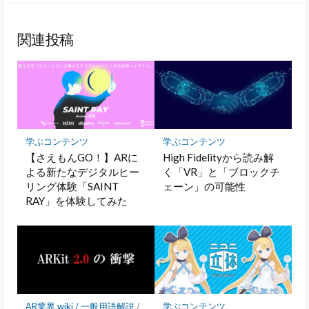
ェ
ブ
ェ
ェ
存
読
ア
ッ
ア
ア
関連投稿
ク
マ
ー
ク
に
保
存
学ぶコンテンツ
学ぶコンテンツ
【さえもんGO！】ARに
High Fidelityから読み解
よる新たなデジタルヒー
く「VR」と「ブロックチ
リング体験「SAINT
ェーン」の可能性
RAY」を体験してみた
AR業界 wiki / 一般用語解説
/
学ぶコンテンツ