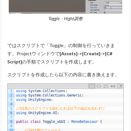
Toggle・Hight調整
ではスクリプトで「Toggle」の制御を行っていきま
す。Projectウィンドウで
[Assets]->[Create]->[C#
Script]
の手順でスクリプトを作成します。
スクリプトを作成したら以下の内容に書き換えます。
1
using 
System
.
Collections
;
2
using 
System
.
Collections
.
Generic
;
3
using 
UnityEngine
;
4
5
//UI系のスクリプトを組むときは以下の追記を忘れずに
6
using 
UnityEngine
.
UI
;
7
8
public
class
Toggle_uGUI
:
MonoBehaviour
{
9
10
//Text用のフィールド