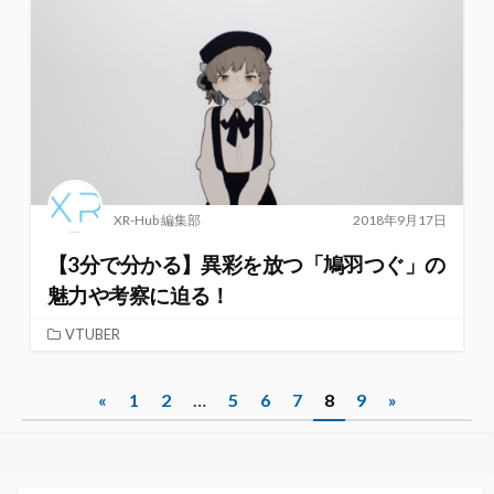
XR-Hub 編集部
2018年9月17日
【3分で分かる】異彩を放つ「鳩羽つぐ」の
魅力や考察に迫る！
VTUBER
投
«
1
2
…
5
6
7
8
9
»
稿
ナ