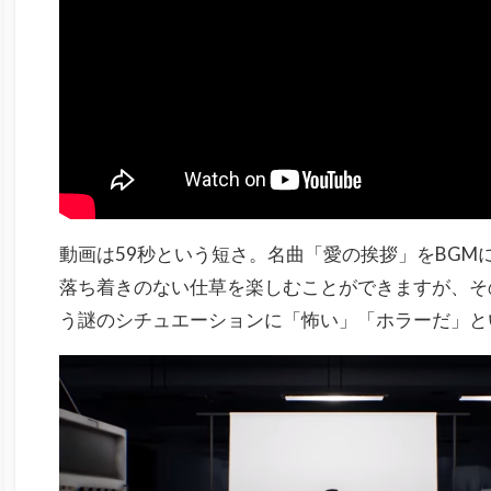
動画は59秒という短さ。名曲「
愛の挨拶
」をBGM
落ち着きのない仕草を楽しむことができますが、そ
う謎のシチュエーションに「怖い」「ホラーだ」と