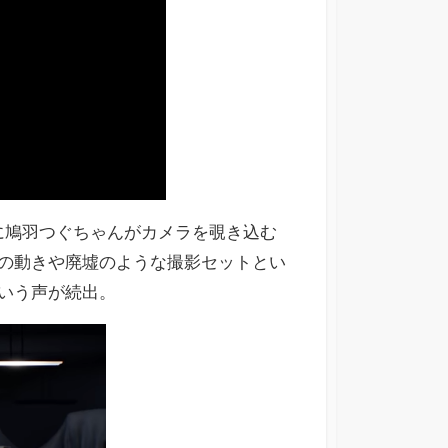
に鳩羽つぐちゃんがカメラを覗き込む
の動きや廃墟のような撮影セットとい
いう声が続出。