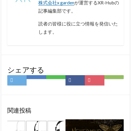
株式会社x garden
が運営するXR-Hubの
記事編集部です。
読者の皆様に役に立つ情報を発信いた
します。
シェアする
Twitter
は
LINE
Facebook
Pocket
Feedly
で
て
で
で
に
で
シ
な
シ
シ
保
購
ェ
ブ
ェ
ェ
存
読
ア
ッ
ア
ア
関連投稿
ク
マ
ー