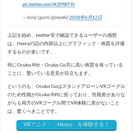
pic.twitter.com/iK2f98lT9z
— Kenji Iguchi (@needle)
2018年6月12日
上記を始め、twitter等で確認できるユーザーの感想
は、Henryの話の内容以上にグラフィック・画質を評価
するものが多いです。
特にOculus Ritt・Oculus Go共に高い画質を保っている
ことに、驚いている意見が目立ちます。
というのも、Oculus GoはスタンドアローンVRゴーグル
のため性能がOculus Riftに劣っており、性能差がありな
がらも両方のVRゴーグル間でVR体験に差がないこと
は、驚くべきことです。
VRアニメ・「Henry」を体験する！