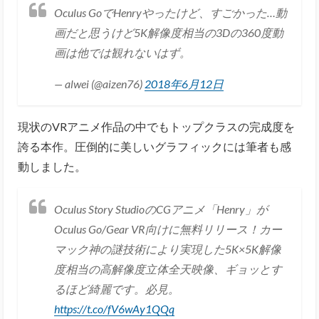
Oculus GoでHenryやったけど、すごかった…動
画だと思うけど5K解像度相当の3Dの360度動
画は他では観れないはず。
— alwei (@aizen76)
2018年6月12日
現状のVRアニメ作品の中でもトップクラスの完成度を
誇る本作。圧倒的に美しいグラフィックには筆者も感
動しました。
Oculus Story StudioのCGアニメ「Henry」が
Oculus Go/Gear VR向けに無料リリース！カー
マック神の謎技術により実現した5K×5K解像
度相当の高解像度立体全天映像、ギョッとす
るほど綺麗です。必見。
https://t.co/fV6wAy1QQq