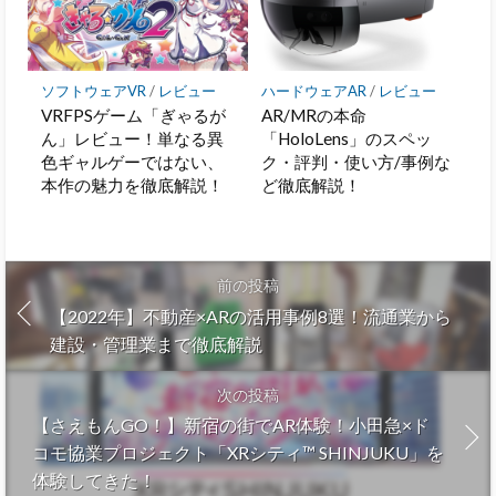
ソフトウェアVR
/
レビュー
ハードウェアAR
/
レビュー
VRFPSゲーム「ぎゃるが
AR/MRの本命
ん」レビュー！単なる異
「HoloLens」のスペッ
色ギャルゲーではない、
ク・評判・使い方/事例な
本作の魅力を徹底解説！
ど徹底解説！
前の投稿
【2022年】不動産×ARの活用事例8選！流通業から
建設・管理業まで徹底解説
次の投稿
【さえもんGO！】新宿の街でAR体験！小田急×ド
コモ協業プロジェクト「XRシティ™ SHINJUKU」を
体験してきた！