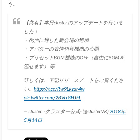
う。
【共有】本日cluster.のアップデートを行いま
した！
・配信に適した新会場の追加
・アバターの表情切替機能の公開
・プリセットBGM機能のOFF（自由にBGMを
流せます） 等
詳しくは、下記リリースノートをご覧くださ
い。
https://t.co/Rw9Lkzar4w
pic.twitter.com/2BVrr8HJFL
— cluster. -クラスター公式- (@clusterVR)
2018年
5月14日