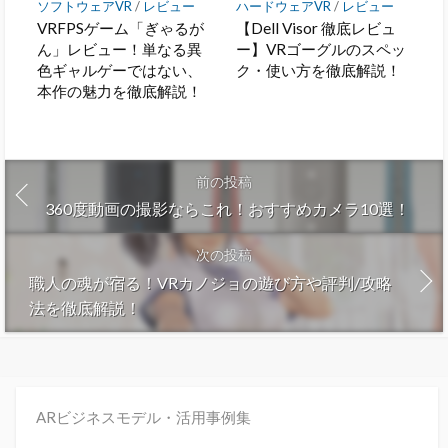
ソフトウェアVR
/
レビュー
ハードウェアVR
/
レビュー
VRFPSゲーム「ぎゃるが
【Dell Visor 徹底レビュ
ん」レビュー！単なる異
ー】VRゴーグルのスペッ
色ギャルゲーではない、
ク・使い方を徹底解説！
本作の魅力を徹底解説！
前の投稿
360度動画の撮影ならこれ！おすすめカメラ10選！
次の投稿
職人の魂が宿る！VRカノジョの遊び方や評判/攻略
法を徹底解説！
ARビジネスモデル・活用事例集