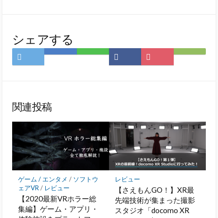
シェアする
Twitter
は
LINE
Facebook
Pocket
Feedly
で
て
で
で
に
で
シ
な
シ
シ
保
購
ェ
ブ
ェ
ェ
存
読
ア
ッ
ア
ア
関連投稿
ク
マ
ー
ク
に
保
存
ゲーム / エンタメ
/
ソフトウ
レビュー
ェアVR
/
レビュー
【さえもんGO！】XR最
【2020最新VRホラー総
先端技術が集まった撮影
集編】ゲーム・アプリ・
スタジオ「docomo XR