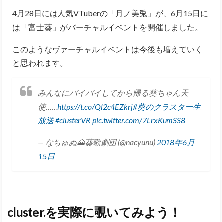
4月28日には人気VTuberの「月ノ美兎」が、6月15日に
は「富士葵」がバーチャルイベントを開催しました。
このようなヴァーチャルイベントは今後も増えていく
と思われます。
みんなにバイバイしてから帰る葵ちゃん天
使……
https://t.co/Ql2c4EZkrj
#葵のクラスター生
放送
#clusterVR
pic.twitter.com/7LrxKumSS8
— なちゅぬ🗻葵歌劇団 (@nacyunu)
2018年6月
15日
cluster.を実際に覗いてみよう！