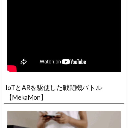
IoTとARを駆使した戦闘機バトル
【MekaMon】