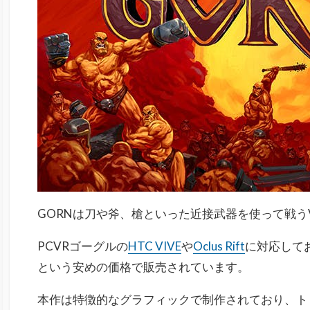
GORNは刀や斧、槍といった近接武器を使って戦う
PCVRゴーグルの
HTC VIVE
や
Oclus Rift
に対応しており
という安めの価格で販売されています。
本作は特徴的なグラフィックで制作されており、ト