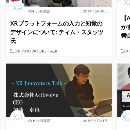
XR-Hub 編集部
2019年6月18日
【
XRプラットフォームの入力と知覚の
か
デザインについて : ティム・スタッツ
舞
氏
XR INNOVATORS TALK
X
XR-Hub 編集部
2019年3月21日