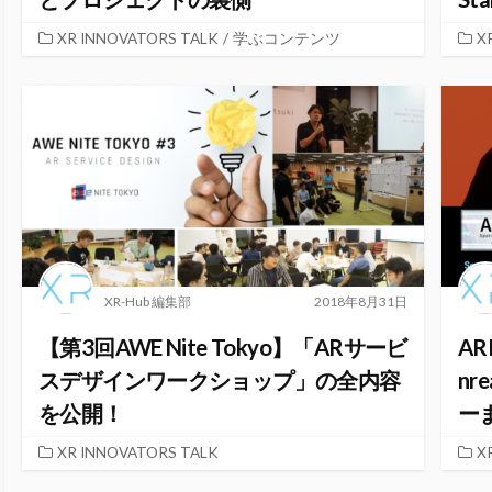
XR INNOVATORS TALK
/
学ぶコンテンツ
X
XR-Hub 編集部
2018年8月31日
【第3回AWE Nite Tokyo】「ARサービ
AR
スデザインワークショップ」の全内容
nr
を公開！
ー
XR INNOVATORS TALK
X