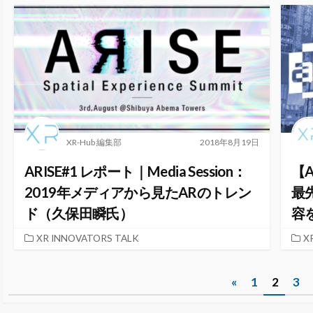
XR-Hub 編集部
2018年8月19日
ARISE#1 レポート｜Media Session：
【A
2019年メディアから見たARのトレン
最
ド（久保田瞬氏）
容
XR INNOVATORS TALK
X
投
«
1
2
3
稿