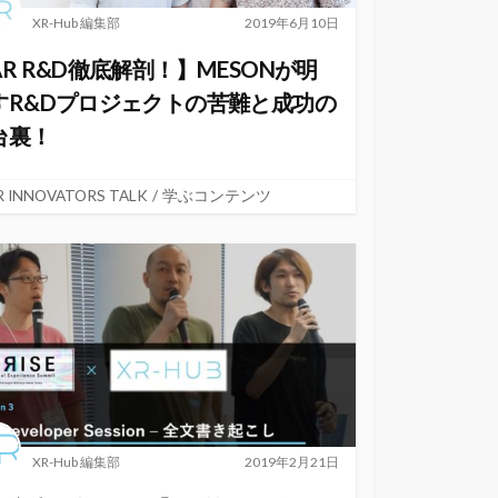
XR-Hub 編集部
2019年6月10日
AR R&D徹底解剖！】MESONが明
すR&Dプロジェクトの苦難と成功の
台裏！
R INNOVATORS TALK
/
学ぶコンテンツ
XR-Hub 編集部
2019年2月21日