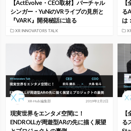
【ActEvolve・CEO取材】バーチャル
【
シンガー・YuNiのVRライブの見所と
るA
『VARK』開発秘話に迫る
は：A
XR INNOVATORS TALK
X
XR-Hub 編集部
2019年2月2日
現実世界をエンタメ空間に！
【
ENDROLLが周遊型ARの先に描く展望
る
とプロジェクトの裏側
Sta