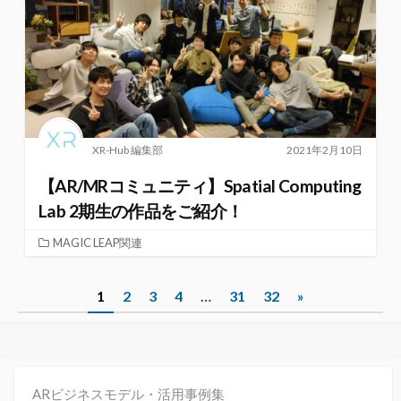
XR-Hub 編集部
2021年2月10日
【AR/MRコミュニティ】Spatial Computing
Lab 2期生の作品をご紹介！
MAGIC LEAP関連
投
1
2
3
4
…
31
32
»
稿
ナ
ビ
ARビジネスモデル・活用事例集