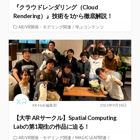
『クラウドレンダリング（Cloud
Rendering）』技術を1から徹底解説！
AR/VR開発・モデリング関連
/
学ぶコンテンツ
XR-Hub 編集部
2021年9月18日
【大学 ARサークル】Spatial Computing
Labの第1期生の作品に迫る！
AR/VR開発・モデリング関連
/
MAGIC LEAP関連
/