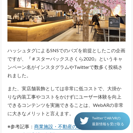
ハッシュタグによるSNSでのバズを前提としたこの企画
ですが、『＃スターバックスさくら2020』というキャ
ンペーン名がインスタグラムやTwitterで数多く投稿さ
れました。
また、実店舗装飾としては非常に低コストで、
大掛か
りな内装工事やコストをかけずにユーザー体験を向上
できるコンテンツを実施できることは、WebARの非常
に大きなメリットと言えます。
TwitterでAR/VRの
最新情報を受け取る
※参考記事：
商業施設・不動産のAR事例6選｜活用メリ