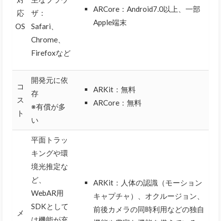
ARCore：Android7.0以上、一部
応
ザ：
Apple端末
OS
Safari、
Chrome、
Firefoxなど
開発元に依
コ
ARKit：無料
存
ス
ARCore：無料
※有償が多
ト
い
平面トラッ
キングや環
境光推定な
ど、
ARKit：人体の認識（モーション
WebAR用
キャプチャ）、オクルージョン、
SDKとして
前後カメラの同時利用などの独自
メ
は機能が充