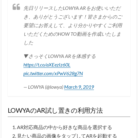
先日リリースしたLOWYA ARをお使いいただ
き、ありがとうございます！皆さまからのご
要望にお答えして、より分かりやすくご利用
いただくためのHOW TO動画を作成いたしま
した
▼さっそくLOWYA ARを体感する
https://t.co/aXEezIz60L
pic.twitter.com/xPwV628g7N
— LOWYA (@lowya)
March 9, 2019
LOWYAのAR試し置きの利用方法
AR対応商品の中から好きな商品を選択する
見たい商品の画像をタップしてARを起動する