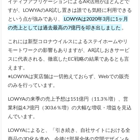
イティブアプリケーションによるAR活用がほとんどで
すが、
LOWYAのAR試し置きは誰でも気軽に利用できる
という点が強みであり、
LOWYAは2020年3月に1ヶ月
の売上としては過去最高の7億円を叩き出しました
。
これには新型コロナウイルスによるステイホームやリ
モートワークの影響もありますが、AR試しおきサービ
スに代表される、徹底したEC戦略の結果であるとも言
えます。
※LOWYAは実店舗は一切抱えておらず、Webでの販売
のみを行っています。
LOWYAの来季の売上予想は151億円（11.3％増）、営
業利益4.7億円（303.6％増）の大幅な増収・増益を見込
んでいます。
LOWYAによると、「引き続き、自社サイトにおける全
商品の3D化を進め、今後は部屋全体の空間デザインを