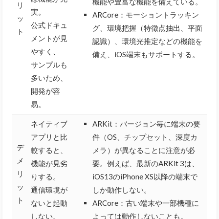
機能や豊富な機能を備えている。
リ
実。
ARCore：モーショントラッキン
ッ
公式ドキュ
グ、環境把握（特徴点抽出、平面
ト
メントが見
認識）、環境光推定などの機能を
やすく、
備え、iOS端末もサポートする。
サンプルも
多いため、
開発が容
易。
ネイティブ
ARKit：バージョン毎に端末の要
アプリと比
件（OS、チップセット、深度カ
デ
較すると、
メラ）が異なることに注意が必
メ
機能が見劣
要。例えば、最新のARKit 3は、
リ
りする。
iOS13のiPhone XS以降の端末で
ッ
通信環境が
しか動作しない。
ト
ないと起動
ARCore：古い端末や一部機種に
しない。
よっては動作しないことも。