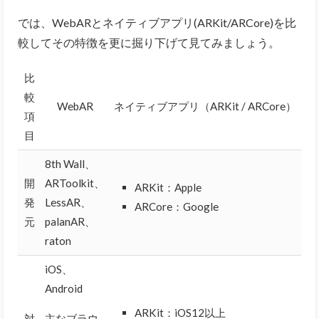
では、WebARとネイティブアプリ(ARKit/ARCore)を比
較してその特徴を更に掘り下げて見てみましょう。
比
較
WebAR
ネイティブアプリ（ARKit / ARCore）
項
目
8th Wall、
開
ARToolkit、
ARKit：Apple
発
LessAR、
ARCore：Google
元
palanAR、
raton
iOS、
Android
ARKit：iOS12以上
対
主なブラウ