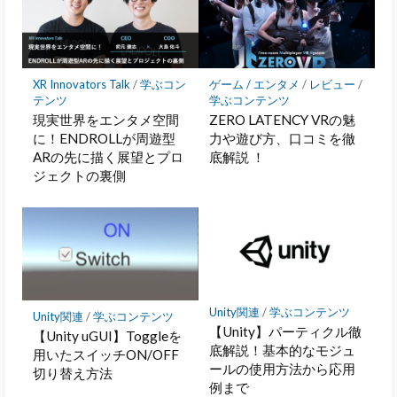
ク
に
保
存
XR Innovators Talk
/
学ぶコン
ゲーム / エンタメ
/
レビュー
/
テンツ
学ぶコンテンツ
現実世界をエンタメ空間
ZERO LATENCY VRの魅
に！ENDROLLが周遊型
力や遊び方、口コミを徹
ARの先に描く展望とプロ
底解説 ！
ジェクトの裏側
Unity関連
/
学ぶコンテンツ
Unity関連
/
学ぶコンテンツ
【Unity】パーティクル徹
【Unity uGUI】Toggleを
底解説！基本的なモジュ
用いたスイッチON/OFF
ールの使用方法から応用
切り替え方法
例まで