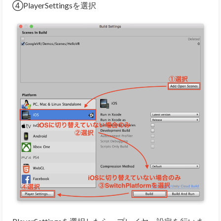
④PlayerSettingsを選択