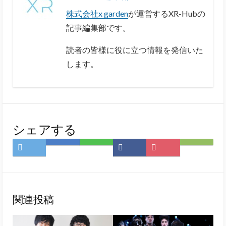
株式会社x garden
が運営するXR-Hubの
記事編集部です。
読者の皆様に役に立つ情報を発信いた
します。
シェアする
Twitter
は
LINE
Facebook
Pocket
Feedly
で
て
で
で
に
で
シ
な
シ
シ
保
購
ェ
ブ
ェ
ェ
存
読
ア
ッ
ア
ア
関連投稿
ク
マ
ー