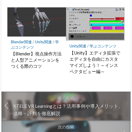
Blender関連
/
Unity関連
/
学
Unity関連
/
学ぶコンテンツ
ぶコンテンツ
【Unity】エディタ拡張で
【Blender】視点操作方法
エディタを自由にカスタ
と人型アニメーションを
マイズしよう！～インス
つくる際のコツ
ペクタビュー編～
前の投稿
XTELE VR Learningとは？活用事例や導入メリット、
価格・評判を徹底解説
次の投稿