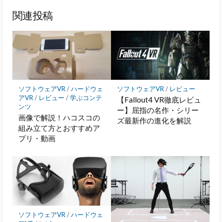
ア
ッ
ア
ア
関連投稿
ク
マ
ー
ク
に
保
存
ソフトウェアVR
/
ハードウェ
ソフトウェアVR
/
レビュー
アVR
/
レビュー
/
学ぶコンテ
【Fallout4 VR徹底レビュ
ンツ
ー】屈指の名作・シリー
画像で解説！ハコスコの
ズ最新作の進化を解説
組み立て方とおすすめア
プリ・動画
ソフトウェアVR
/
ハードウェ