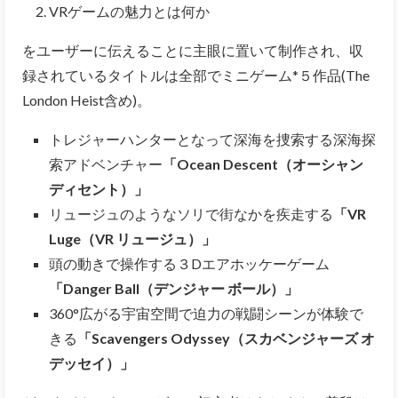
VRゲームの魅力とは何か
をユーザーに伝えることに主眼に置いて制作され、収
録されているタイトルは全部でミニゲーム*５作品(The
London Heist含め)。
トレジャーハンターとなって深海を捜索する深海探
索アドベンチャー
「Ocean Descent（オーシャン
ディセント）」
リュージュのようなソリで街なかを疾走する
「VR
Luge（VR リュージュ）」
頭の動きで操作する３Dエアホッケーゲーム
「Danger Ball（デンジャー ボール）」
360°広がる宇宙空間で迫力の戦闘シーンが体験で
きる
「Scavengers Odyssey（スカベンジャーズ オ
デッセイ）」