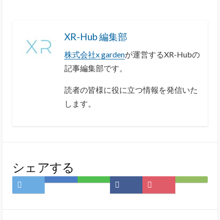
XR-Hub 編集部
株式会社x garden
が運営するXR-Hubの
記事編集部です。
読者の皆様に役に立つ情報を発信いた
します。
シェアする
Twitter
は
LINE
Facebook
Pocket
Feedly
で
て
で
で
に
で
シ
な
シ
シ
保
購
ェ
ブ
ェ
ェ
存
読