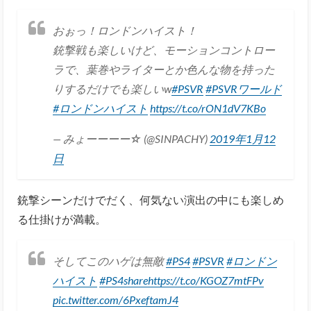
おぉっ！ロンドンハイスト！
銃撃戦も楽しいけど、モーションコントロー
ラで、葉巻やライターとか色んな物を持った
りするだけでも楽しいw
#PSVR
#PSVRワールド
#ロンドンハイスト
https://t.co/rON1dV7KBo
— みょーーーー☆ (@SINPACHY)
2019年1月12
日
銃撃シーンだけでだく、何気ない演出の中にも楽しめ
る仕掛けが満載。
そしてこのハゲは無敵
#PS4
#PSVR
#ロンドン
ハイスト
#PS4share
https://t.co/KGOZ7mtFPv
pic.twitter.com/6PxeftamJ4