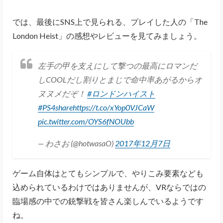
では、最後にSNS上で見られる、プレイした人の「The
London Heist」の感想やレビューを見てみましょう。
左手の甲を支えにして撃つの最高にロマンだ
しCOOLだし割りとまじで命中率あがるからオ
ヌヌメだぞ！
#ロンドンハイスト
#PS4share
https://t.co/xYop0VJCaW
pic.twitter.com/OYS6fNOUbb
— わさお (@hotwasaO)
2017年12月7日
ゲーム自体はとてもシンプルで、やりこみ要素なども
込められているわけではありませんが、VRならではの
臨場感の中での銃撃戦を皆さん楽しんでいるようです
ね。