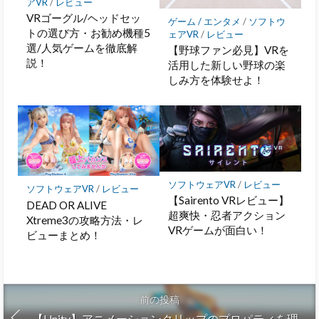
アVR
/
レビュー
VRゴーグル/ヘッドセッ
ゲーム / エンタメ
/
ソフトウ
トの選び方・お勧め機種5
ェアVR
/
レビュー
選/人気ゲームを徹底解
【野球ファン必見】VRを
説！
活用した新しい野球の楽
しみ方を体験せよ！
ソフトウェアVR
/
レビュー
ソフトウェアVR
/
レビュー
【Sairento VRレビュー】
DEAD OR ALIVE
超爽快・忍者アクション
Xtreme3の攻略方法・レ
VRゲームが面白い！
ビューまとめ！
前の投稿
【Unity】アニメーションクリップのプロパティを理