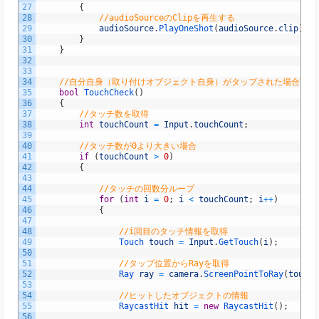
27
{
28
//audioSourceのClipを再生する
29
audioSource
.
PlayOneShot
(
audioSource
.
clip
)
;
30
}
31
}
32
33
34
//自分自身（取り付けオブジェクト自身）がタップされた場合Tru
35
bool
TouchCheck
(
)
36
{
37
//タッチ数を取得
38
int
touchCount
=
Input
.
touchCount
;
39
40
//タッチ数が0より大きい場合
41
if
(
touchCount
>
0
)
42
{
43
44
//タッチの回数分ループ
45
for
(
int
i
=
0
;
i
<
touchCount
;
i
++
)
46
{
47
48
//i回目のタッチ情報を取得
49
Touch 
touch
=
Input
.
GetTouch
(
i
)
;
50
51
//タップ位置からRayを取得
52
Ray 
ray
=
camera
.
ScreenPointToRay
(
touch
.
53
54
//ヒットしたオブジェクトの情報
55
RaycastHit 
hit
=
new
RaycastHit
(
)
;
56