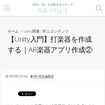
XRの「知」を共創するメディア
ホーム
>
Unity関連
/
学ぶコンテンツ
【Unity入門】打楽器を作成
する｜AR楽器アプリ作成②
2019年1月5日
XR-HUB 編集部