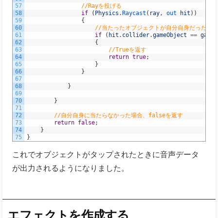
57
//Rayを投げる
58
if
(
Physics
.
Raycast
(
ray
,
out 
hit
)
)
59
{
60
//当たったオブジェクトが自分自身だった場
61
if
(
hit
.
collider
.
gameObject
==
gameO
62
{
63
//Trueを返す
64
return
true
;
65
}
66
}
67
68
}
69
70
}
71
72
//自分自身に当たらなかった場合、falseを返す
73
return
false
;
74
}
75
}
これでオブジェクトがタップされたときに音声データ
が出力されるようになりました。
エフェクトを作成する