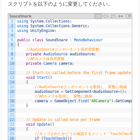
スクリプトを以下のように変更してください。
SouceSnare
1
using 
System
.
Collections
;
2
using 
System
.
Collections
.
Generic
;
3
using 
UnityEngine
;
4
5
public
class
SoundSnare
:
MonoBehaviour
6
{
7
//AudioSourceコンポーネント保存用変数
8
private
AudioSource 
audioSource
;
9
//ARカメラ保存用変数
10
private
Camera 
camera
;
11
12
// Start is called before the first frame update
13
void
Start
(
)
14
{
15
//AudioSourceコンポーネントを取得し、変数に格納
16
audioSource
=
GetComponent
<
AudioSource
>
(
)
;
17
//ARカメラを取得し、変数に格納
18
camera
=
GameObject
.
Find
(
"ARCamera"
)
.
GetComponen
19
}
20
21
22
// Update is called once per frame
23
void
Update
(
)
24
{
25
//タップされたかどうか確認するメソッド「TouchCheck()」
26
if
(
TouchCheck
(
)
)