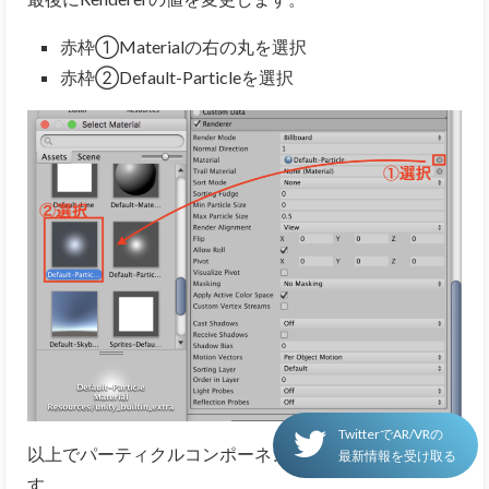
赤枠①Materialの右の丸を選択
赤枠②Default-Particleを選択
TwitterでAR/VRの
以上でパーティクルコンポーネントの設定は完了で
最新情報を受け取る
す。