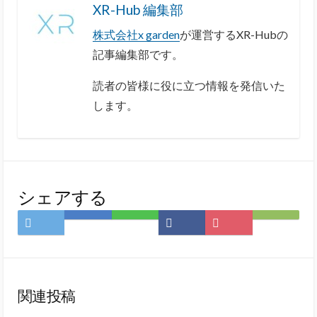
XR-Hub 編集部
株式会社x garden
が運営するXR-Hubの
記事編集部です。
読者の皆様に役に立つ情報を発信いた
します。
シェアする
Twitter
は
LINE
Facebook
Pocket
Feedly
で
て
で
で
に
で
シ
な
シ
シ
保
購
ェ
ブ
ェ
ェ
存
読
ア
ッ
ア
ア
関連投稿
ク
マ