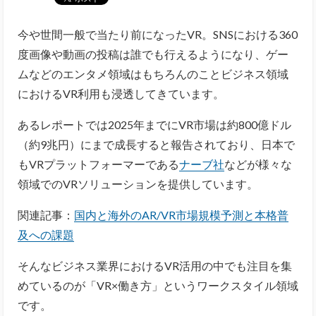
今や世間一般で当たり前になったVR。SNSにおける360
度画像や動画の投稿は誰でも行えるようになり、ゲー
ムなどのエンタメ領域はもちろんのことビジネス領域
におけるVR利用も浸透してきています。
あるレポートでは2025年までにVR市場は約800億ドル
（約9兆円）にまで成長すると報告されており、日本で
もVRプラットフォーマーである
ナーブ社
などが様々な
領域でのVRソリューションを提供しています。
関連記事：
国内と海外のAR/VR市場規模予測と本格普
及への課題
そんなビジネス業界におけるVR活用の中でも注目を集
めているのが「VR×働き方」というワークスタイル領域
です。