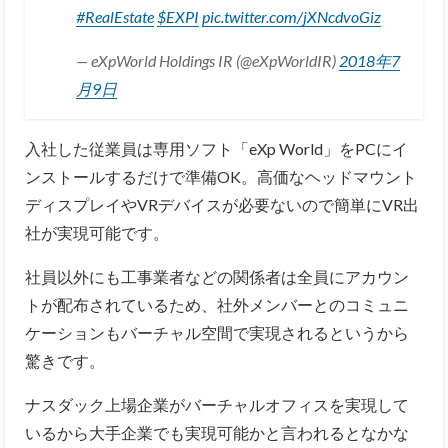
#RealEstate
$EXPI
pic.twitter.com/jXNcdvoGiz
— eXpWorld Holdings IR (@eXpWorldIR)
2018年7
月9日
入社した従業員は専用ソフト「eXp World」をPCにイ
ンストールするだけで準備OK。高価なヘッドマウント
ディスプレイやVRデバイスが必要ないので簡単にVR出
社が実現可能です。
社員以外にも工事業者などの関係者は全員にアカウン
トが配布されているため、社外メンバーとのコミュニ
ケーションもバーチャル空間で実現されるというから
驚きです。
ナスダック上場企業がバーチャルオフィスを実現して
いるから大手企業でも実現可能かと言われるとなかな