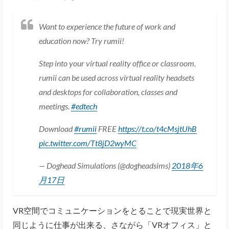
Want to experience the future of work and
education now? Try rumii!
Step into your virtual reality office or classroom.
rumii can be used across virtual reality headsets
and desktops for collaboration, classes and
meetings.
#edtech
Download
#rumii
FREE
https://t.co/t4cMsjtUhB
pic.twitter.com/Tt8jD2wyMC
— Doghead Simulations (@dogheadsims)
2018年6
月17日
VR空間でコミュニケーションをとることで現実世界と
同じように仕事が出来る、さながら「VRオフィス」と