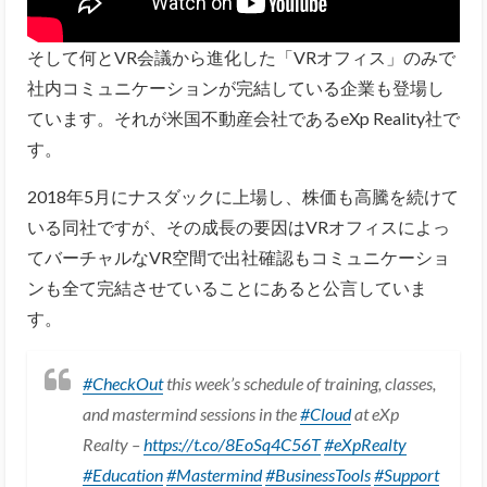
そして何とVR会議から進化した「VRオフィス」のみで
社内コミュニケーションが完結している企業も登場し
ています。それが米国不動産会社であるeXp Reality社で
す。
2018年5月にナスダックに上場し、株価も高騰を続けて
いる同社ですが、その成長の要因はVRオフィスによっ
てバーチャルなVR空間で出社確認もコミュニケーショ
ンも全て完結させていることにあると公言していま
す。
#CheckOut
this week’s schedule of training, classes,
and mastermind sessions in the
#Cloud
at eXp
Realty –
https://t.co/8EoSq4C56T
#eXpRealty
#Education
#Mastermind
#BusinessTools
#Support