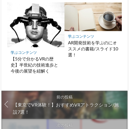
学ぶコンテンツ
AR開発技術を学ぶのにオ
ススメの書籍/スライド10
学ぶコンテンツ
選！
【5分で分かるVRの歴
史】半世紀の技術進歩と
今後の展望を紐解く
前の投稿
【東京でVR体験！】おすすめVRアトラクション/施
設7選！
次の投稿