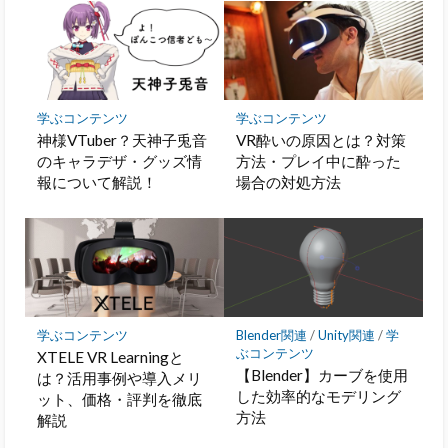
ー
ク
に
保
存
学ぶコンテンツ
学ぶコンテンツ
神様VTuber？天神子兎音
VR酔いの原因とは？対策
のキャラデザ・グッズ情
方法・プレイ中に酔った
報について解説！
場合の対処方法
学ぶコンテンツ
Blender関連
/
Unity関連
/
学
ぶコンテンツ
XTELE VR Learningと
【Blender】カーブを使用
は？活用事例や導入メリ
した効率的なモデリング
ット、価格・評判を徹底
方法
解説