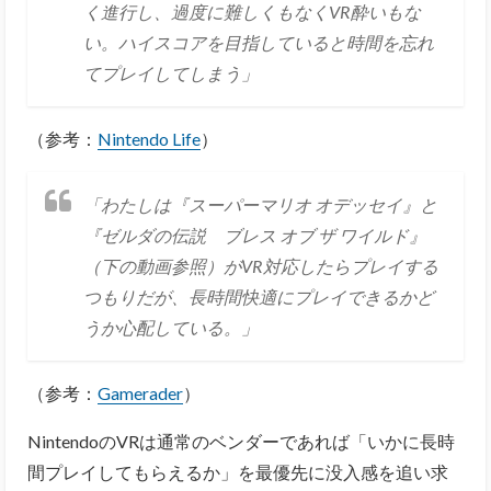
く進行し、過度に難しくもなくVR酔いもな
い。ハイスコアを目指していると時間を忘れ
てプレイしてしまう」
（参考：
Nintendo Life
）
「わたしは『スーパーマリオ オデッセイ』と
『ゼルダの伝説 ブレス オブ ザ ワイルド』
（下の動画参照）がVR対応したらプレイする
つもりだが、長時間快適にプレイできるかど
うか心配している。」
（参考：
Gamerader
）
NintendoのVRは通常のベンダーであれば「いかに長時
間プレイしてもらえるか」を最優先に没入感を追い求