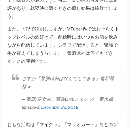
評があり、就寝時に聴くときの癒し効果は抜群でしょ
う。
また、下記で説明しますが、VTuber界ではおそらくト
ップレベルの酒好きで、配信時にはいつもお酒を飲み
ながら配信しています。シラフで配信すると、緊張で
手が震えてしまうらしく、「禁酒以外は何でもでき
る」との評判です。
さすが『禁酒以外はなんでもできる』竜胆尊
様ｗ
— 葉庭/巫女みこ萃香LINEスタンプ/一葉来福
(@ha2wa)
December 26, 2018
おもな活動は「マイクラ」「マリオカート」などのゲ