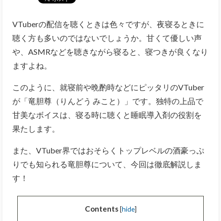
VTuberの配信を聴くときは色々ですが、夜寝るときに
聴く方も多いのではないでしょうか。甘くて優しい声
や、ASMRなどを聴きながら寝ると、寝つきが良くなり
ますよね。
このように、就寝前や晩酌時などにピッタリのVTuber
が「竜胆尊（りんどう みこと）」です。独特の上品で
甘美なボイスは、寝る時に聴くと睡眠導入剤の役割を
果たします。
また、VTuber界ではおそらくトップレベルの酒豪っぷ
りでも知られる竜胆尊について、今回は徹底解説しま
す！
Contents
[
hide
]