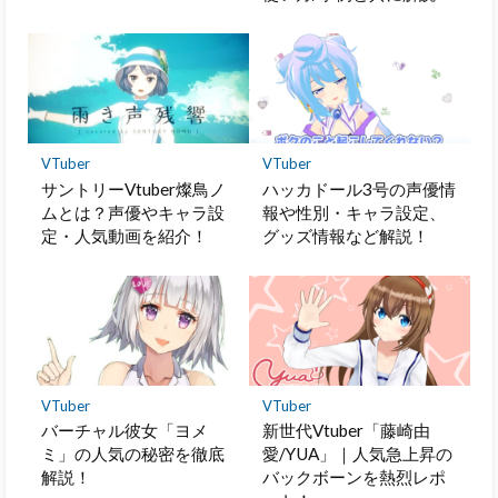
VTuber
VTuber
サントリーVtuber燦鳥ノ
ハッカドール3号の声優情
ムとは？声優やキャラ設
報や性別・キャラ設定、
定・人気動画を紹介！
グッズ情報など解説！
VTuber
VTuber
バーチャル彼女「ヨメ
新世代Vtuber「藤崎由
ミ」の人気の秘密を徹底
愛/YUA」｜人気急上昇の
解説！
バックボーンを熱烈レポ