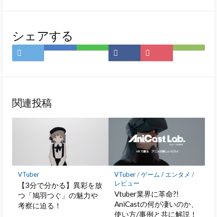
シェアする
Twitter
は
LINE
Facebook
Pocket
Feedly
で
て
で
で
に
で
シ
な
シ
シ
保
購
ェ
ブ
ェ
ェ
存
読
ア
ッ
ア
ア
関連投稿
ク
マ
ー
ク
に
保
存
VTuber
VTuber
/
ゲーム / エンタメ
/
レビュー
【3分で分かる】異彩を放
Vtuber業界に革命?!
つ「鳩羽つぐ」の魅力や
AniCastの何が凄いのか、
考察に迫る！
使い方/事例と共に解説！