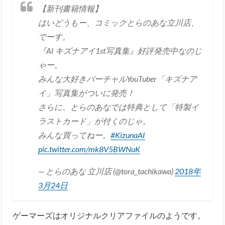
【新刊書籍情報】
はいどうもー、コミックとらのあな立川店、
でーす。
『AI キズナアイ1st写真集』好評発売中なのじ
ゃー。
みんな大好きバーチャルYouTuber「キズナア
イ」写真集がついに発売！
さらに、とらのあなでは特典として「特製イ
ラストカード」が付くのじゃ。
みんな買ってねー。
#KizunaAI
pic.twitter.com/mk8V5BWNuK
— とらのあな 立川店 (@tora_tachikawa)
2018年
3月24日
ゲーマーズはオリジナルクリアファイルのようです。