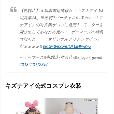
【札幌店】☆新着書籍情報☆「キズナアイ 1st
写真集 AI」世界初!?バーチャルYouTuber「キズ
ナアイ」の写真集がついに発売!! モニターを
飛び出してあなたの元へ!! ゲーマーズの特典
はなんと････「オリジナルクリアファイル」
だぁぁぁぁ!!
pic.twitter.com/QFEjNfwa9G
— ゲーマーズ@札幌店/仙台店 (@kitaguni_gema)
2018年3月23日
キズナアイ公式コスプレ衣装