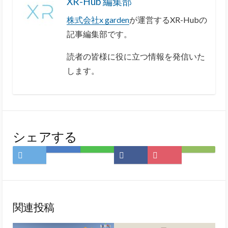
XR-Hub 編集部
株式会社x garden
が運営するXR-Hubの
記事編集部です。
読者の皆様に役に立つ情報を発信いた
します。
シェアする
Twitter
は
LINE
Facebook
Pocket
Feedly
で
て
で
で
に
で
シ
な
シ
シ
保
購
ェ
ブ
ェ
ェ
存
読
ア
ッ
ア
ア
関連投稿
ク
マ