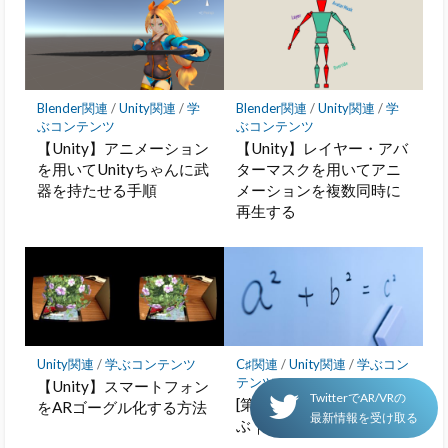
ー
ク
に
保
存
Blender関連
/
Unity関連
/
学
Blender関連
/
Unity関連
/
学
ぶコンテンツ
ぶコンテンツ
【Unity】アニメーション
【Unity】レイヤー・アバ
を用いてUnityちゃんに武
ターマスクを用いてアニ
器を持たせる手順
メーションを複数同時に
再生する
Unity関連
/
学ぶコンテンツ
C♯関連
/
Unity関連
/
学ぶコン
テンツ
【Unity】スマートフォン
TwitterでAR/VRの
[第4回] 変数の使い方を学
をARゴーグル化する方法
最新情報を受け取る
ぶ｜Unityで学ぶC#入門