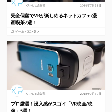
XR-Hub 編集部
2018年7月31日
完全個室でVRが楽しめるネットカフェ/漫
画喫茶7選！
ゲーム / エンタメ
XR-Hub 編集部
2018年7月30日
プロ厳選！没入感がスゴイ「VR映画/映
像」5選！