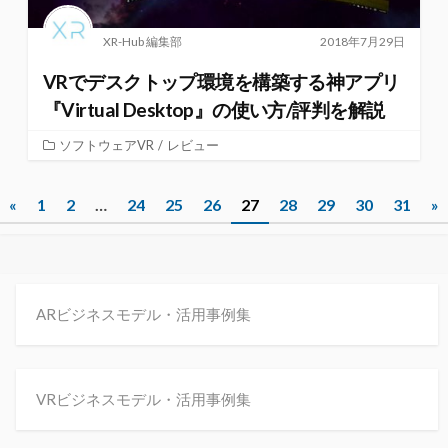
XR-Hub 編集部
2018年7月29日
VRでデスクトップ環境を構築する神アプリ
『Virtual Desktop』の使い方/評判を解説
ソフトウェアVR
/
レビュー
投
«
1
2
…
24
25
26
27
28
29
30
31
»
稿
ナ
ビ
ARビジネスモデル・活用事例集
ゲ
ー
VRビジネスモデル・活用事例集
シ