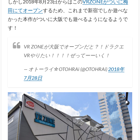
しかし2018年8月23日からはこの
VRZONEがついに梅
田にてオープン
するため、これまで新宿でしか遊べな
かった本作がついに大阪でも遊べるようになるようで
す！
VR ZONEが大阪でオープンだと？！ドラクエ
VRやりたい！！！！ぜってーーいく！
— オトーライ☆OTOHRAi (@OTOHRAi)
2018年
7月28日