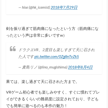
— hise (@hk_icemist)
2018年7月29日
剣を振り過ぎて筋肉痛になったという方（筋肉痛にな
ったという声は非常に多いですw）
ドラクエVR、2度目も楽しすぎて天に召され
た人です
pic.twitter.com/0Zg8nTvZkS
— 麦島リノ (@lino_mugishima)
2018年8月4日
果ては、楽し過ぎて天に召された方まで。
VRゲーム初心者でも楽しみやすく、すぐに慣れてプレ
イができるくらいの難易度に設定されており、子ども
でも簡単に遊べるのも本作の魅力！