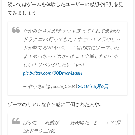
続いてはゲームを体験したユーザーの感想や評判を見
てみましょう。
たかみたさんがチケット取ってくれて念願の
ドラクエVR行ってきた！すごい！メラやヒャ
ドが撃てるVRヤバい…！目の前にゾーマいた
よ！めっちゃデカかった…！全滅したのくや
しい！リベンジしたい！(><)
pic.twitter.com/90DmcMzaeH
— やっち# (@yacchi_0204)
2018年8月6日
ゾーマのリアルな存在感に圧倒された人や…
ばかな……右腕が………筋肉痛だ…と……！？(原
因:ドラクエVR)