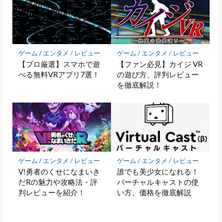
ゲーム / エンタメ
/
レビュー
ゲーム / エンタメ
/
レビュー
【プロ厳選】スマホで遊
【ファン必見】カイジ VR
べる無料VRアプリ7選！
の遊び方、評判レビュー
を徹底解説！
ゲーム / エンタメ
/
レビュー
ゲーム / エンタメ
/
レビュー
V!勇者のくせになまいき
誰でも美少女になれる！
だRの魅力や攻略法・評
バーチャルキャストの使
判レビューを紹介！
い方、価格を徹底解説