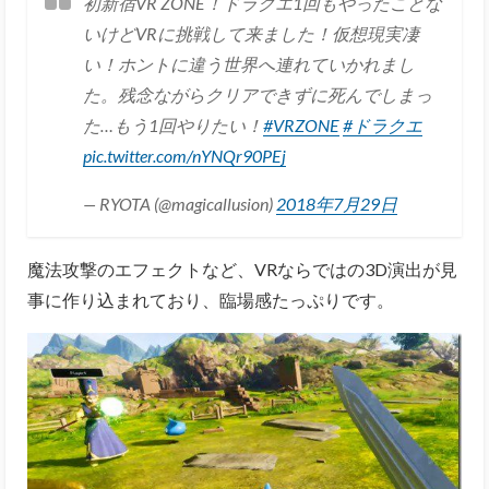
初新宿VR ZONE！ドラクエ1回もやったことな
いけどVRに挑戦して来ました！仮想現実凄
い！ホントに違う世界へ連れていかれまし
た。残念ながらクリアできずに死んでしまっ
た…もう1回やりたい！
#VRZONE
#ドラクエ
pic.twitter.com/nYNQr90PEj
— RYOTA (@magicallusion)
2018年7月29日
魔法攻撃のエフェクトなど、VRならではの3D演出が見
事に作り込まれており、臨場感たっぷりです。