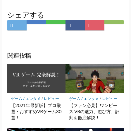
シェアする
Twitter
は
LINE
Facebook
Pocket
Feedly
で
て
で
で
に
で
シ
な
シ
シ
保
購
ェ
ブ
ェ
ェ
存
読
ア
ッ
ア
ア
関連投稿
ク
マ
ー
ク
に
保
存
ゲーム / エンタメ
/
レビュー
ゲーム / エンタメ
/
レビュー
【2021年最新版】プロ厳
【ファン必見】ワンピー
選・おすすめVRゲーム30
ス VRの魅力、遊び方、評
選！
判を徹底解説！