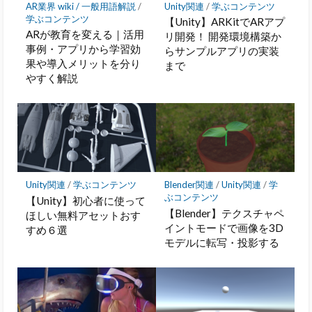
AR業界 wiki / 一般用語解説
/
Unity関連
/
学ぶコンテンツ
学ぶコンテンツ
【Unity】ARKitでARアプ
ARが教育を変える｜活用
リ開発！ 開発環境構築か
事例・アプリから学習効
らサンプルアプリの実装
果や導入メリットを分り
まで
やすく解説
Unity関連
/
学ぶコンテンツ
Blender関連
/
Unity関連
/
学
ぶコンテンツ
【Unity】初心者に使って
【Blender】テクスチャペ
ほしい無料アセットおす
イントモードで画像を3D
すめ６選
モデルに転写・投影する