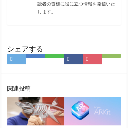
読者の皆様に役に立つ情報を発信いた
します。
シェアする
Twitter
は
LINE
Facebook
Pocket
Feedly
で
て
で
で
に
で
シ
な
シ
シ
保
購
ェ
ブ
ェ
ェ
存
読
ア
ッ
ア
ア
関連投稿
ク
マ
ー
ク
に
保
存