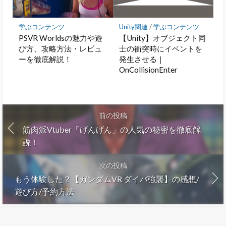
学ぶコンテンツ
Unity関連
/
学ぶコンテンツ
PSVR Worldsの魅力や遊
【Unity】オブジェクト同
び方、攻略方法・レビュ
士の衝突時にイベントを
ーを徹底解説！
発生させる｜
OnCollisionEnter
前の投稿
筋肉派Vtuber「げんげん」の人気の秘密を徹底解
説！
次の投稿
もう体験した？【ガンダムVR ダイバ強襲】の感想/
遊び方/予約方法