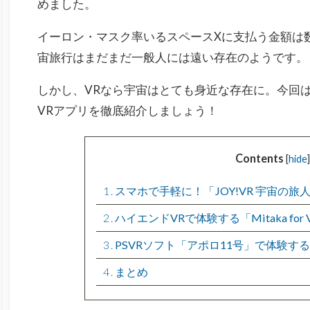
めました。
イーロン・マスク率いるスペースXに支払う金額は
宙旅行はまだまだ一般人には遠い存在のようです。
しかし、VRなら宇宙はとても身近な存在に。今回
VRアプリを徹底紹介しましょう！
Contents
[
hide
]
1
スマホで手軽に！「JOY!VR 宇宙の
2
ハイエンドVRで体験する「Mitaka fo
3
PSVRソフト「アポロ11号」で体験す
4
まとめ