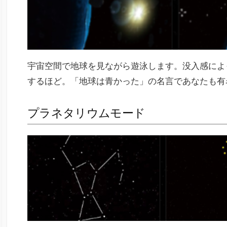
宇宙空間で地球を見ながら遊泳します。没入感によ
するほど。「地球は青かった」の名言であなたも有
プラネタリウムモード