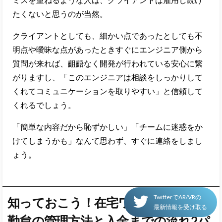
たくないと思うのが当然。
クライアントとしても、細かい点であったとしても不
明点や曖昧な点
があったときすぐにエンジニア側から
質問が来れば、齟齬なく開発が行われている安心に繋
がりますし、「このエンジニアは相談をしっかりして
くれてコミュニケーションを取りやすい」と信頼して
くれるでしょう。
「簡単な内容だから恥ずかしい」「チームに迷惑をか
けてしまうかも」なんて思わず、すぐに連絡をしまし
ょう。
TwitterでAR/VRの
知っておこう！在宅ワークにおける
最新情報を受け取る
勤怠の管理方法と入金までの流れ2パ