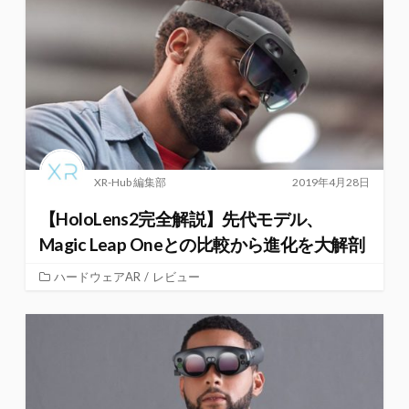
XR-Hub 編集部
2019年4月28日
【HoloLens2完全解説】先代モデル、
Magic Leap Oneとの比較から進化を大解剖
ハードウェアAR
/
レビュー