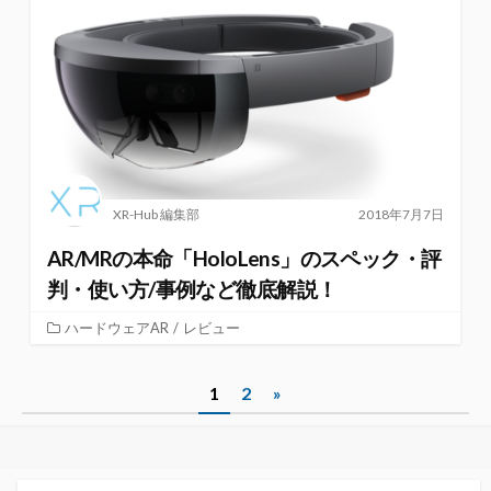
XR-Hub 編集部
2018年7月7日
AR/MRの本命「HoloLens」のスペック・評
判・使い方/事例など徹底解説！
ハードウェアAR
/
レビュー
投
1
2
»
稿
ナ