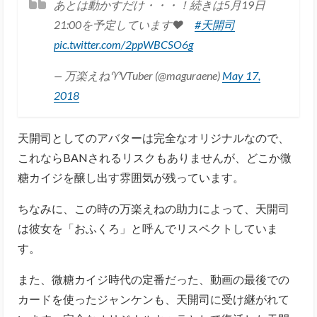
あとは動かすだけ・・・！続きは5月19日
21:00を予定しています❤
#天開司
pic.twitter.com/2ppWBCSO6g
— 万楽えね♈️VTuber (@maguraene)
May 17,
2018
天開司としてのアバターは完全なオリジナルなので、
これならBANされるリスクもありませんが、どこか微
糖カイジを醸し出す雰囲気が残っています。
ちなみに、この時の万楽えねの助力によって、天開司
は彼女を「おふくろ」と呼んでリスペクトしていま
す。
また、微糖カイジ時代の定番だった、動画の最後での
カードを使ったジャンケンも、天開司に受け継がれて