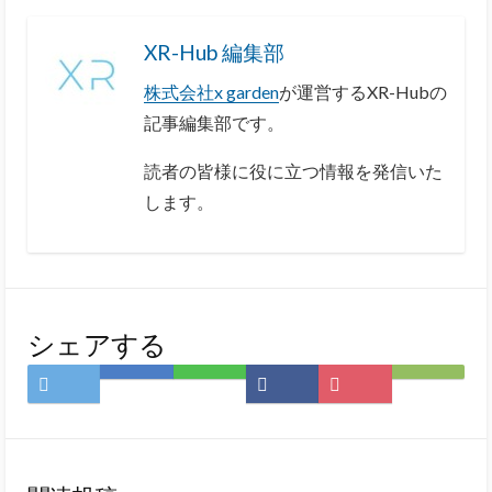
XR-Hub 編集部
株式会社x garden
が運営するXR-Hubの
記事編集部です。
読者の皆様に役に立つ情報を発信いた
します。
シェアする
Twitter
は
LINE
Facebook
Pocket
Feedly
で
て
で
で
に
で
シ
な
シ
シ
保
購
ェ
ブ
ェ
ェ
存
読
ア
ッ
ア
ア