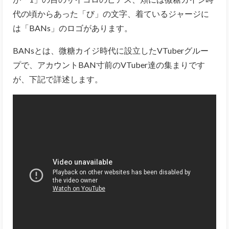
代の頃からあった「び」の文字、着ているジャージに
は「BANs」のロゴがあります。
BANsとは、微糖カイジ時代に設立したVTuberグルー
プで、アカウントBAN寸前のVTuber達の集まりです
が、下記で詳述します。