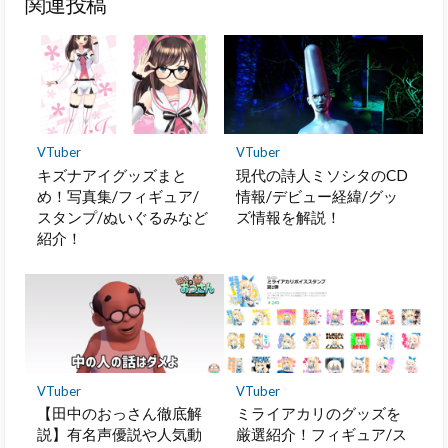
関連投稿
ク
マ
ー
ク
に
保
存
VTuber
VTuber
キズナアイグッズまと
現代の詩人ミソシタのCD
め！写真集/フィギュア/
情報/デビュー経緯/グッ
スタンプ/ぬいぐるみなど
ズ情報を解説！
紹介！
VTuber
VTuber
【田中のおっさん徹底解
ミライアカリのグッズを
説】有名声優説や人気動
厳選紹介！フィギュア/ス