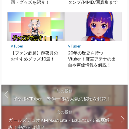
画・グッズを紹介！
タンプ/MMD/写真集まで
VTuber
VTuber
【ファン必見】輝夜月の
20年の歴史を持つ
おすすめグッズ10選！
Vtuber！麻宮アテナの出
自や声優情報を解説！
前の投稿
イケボVTuber、乾伸一郎の人気の秘密を解説！
次の投稿
ガールズデュオKMNZのLita・Lizについて徹底解
説！中の人は誰？