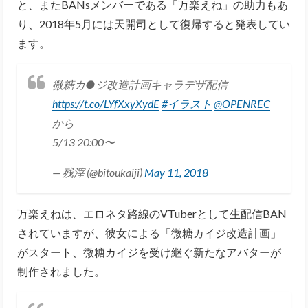
と、またBANsメンバーである「万楽えね」の助力もあ
り、2018年5月には天開司として復帰すると発表してい
ます。
微糖カ●ジ改造計画キャラデザ配信
https://t.co/LYfXxyXydE
#イラスト
@OPENREC
から
5/13 20:00〜
— 残滓 (@bitoukaiji)
May 11, 2018
万楽えねは、エロネタ路線のVTuberとして生配信BAN
されていますが、彼女による「微糖カイジ改造計画」
がスタート、微糖カイジを受け継ぐ新たなアバターが
制作されました。