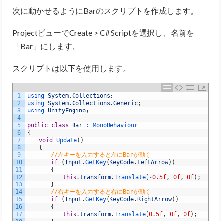
次に動かせるようにBarのスクリプトを作成します。
ProjectビューでCreate > C# Scriptを選択し、名前を
「Bar」にします。
スクリプトは以下を使用します。
1
using 
System
.
Collections
;
2
using 
System
.
Collections
.
Generic
;
3
using 
UnityEngine
;
4
5
public
class
Bar
:
MonoBehaviour
6
{
7
void
Update
(
)
8
{
9
//左キーを入力すると左にBarが動く
10
if
(
Input
.
GetKey
(
KeyCode
.
LeftArrow
)
)
11
{
12
this
.
transform
.
Translate
(
-
0.5f
,
0f
,
0f
)
;
13
}
14
//右キーを入力すると右にBarが動く
15
if
(
Input
.
GetKey
(
KeyCode
.
RightArrow
)
)
16
{
17
this
.
transform
.
Translate
(
0.5f
,
0f
,
0f
)
;