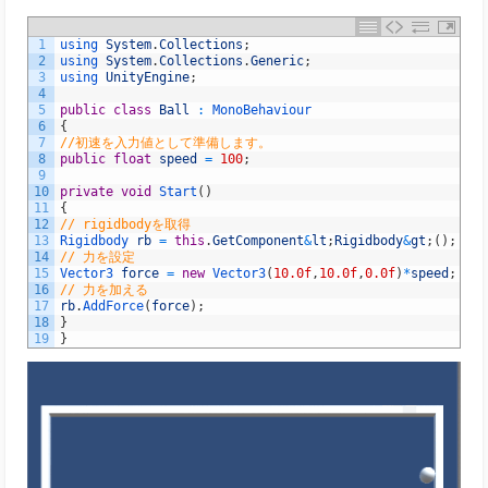
1
using 
System
.
Collections
;
2
using 
System
.
Collections
.
Generic
;
3
using 
UnityEngine
;
4
5
public
class
Ball
:
MonoBehaviour
6
{
7
//初速を入力値として準備します。
8
public
float
speed
=
100
;
9
10
private
void
Start
(
)
11
{
12
// rigidbodyを取得
13
Rigidbody 
rb
=
this
.
GetComponent
&
lt
;
Rigidbody
&
gt
;
(
)
;
14
// 力を設定
15
Vector3 
force
=
new
Vector3
(
10.0f
,
10.0f
,
0.0f
)
*
speed
;
16
// 力を加える
17
rb
.
AddForce
(
force
)
;
18
}
19
}