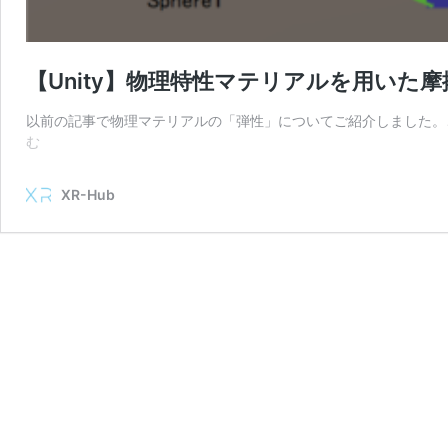
【Unity】物理特性マテリアルを用いた
以前の記事で物理マテリアルの「弾性」についてご紹介しました。
【Unity】
む
物
理
XR-Hub
特
性
マ
テ
リ
ア
ル
を
用
い
た
摩