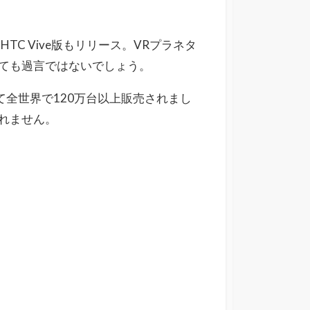
s Go、HTC Vive版もリリース。VRプラネタ
ても過言ではないでしょう。
して全世界で120万台以上販売されまし
れません。