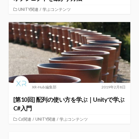
UNITY関連
/
学ぶコンテンツ
XR-Hub 編集部
2019年2月8日
[第10回] 配列の使い方を学ぶ｜Unityで学ぶ
C#入門
C♯関連
/
UNITY関連
/
学ぶコンテンツ