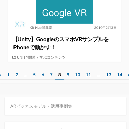
XR-Hub 編集部
2019年2月3日
【Unity】GoogleのスマホVRサンプルを
iPhoneで動かす！
UNITY関連
/
学ぶコンテンツ
投
«
1
2
…
5
6
7
8
9
10
11
…
13
14
稿
ナ
ビ
ARビジネスモデル・活用事例集
ゲ
ー