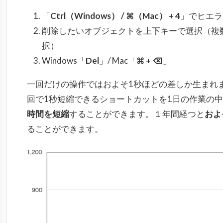
「
Ctrl（Windows） / ⌘
（Mac） + 4
」でヒエラ
削除したいオブジェクトを上下キーで選択（複
択）
Windows「
Del
」/ Mac「
⌘ + ⌫
」
一回だけの操作ではおよそ1秒ほどの差しか生まれ
回で1秒短縮できるショートカットを1日の作業の中
時間を短縮
することができます。１年間経つと
およ
ることができます。